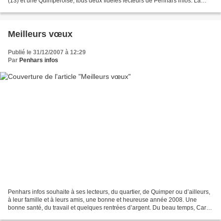
(13) et une Quimpéroise, tous deux fidèles lecteurs de Penhars infos. La
solution pour la photo n° 2...
Meilleurs vœux
Publié le 31/12/2007 à 12:29
Par
Penhars infos
Penhars infos souhaite à ses lecteurs, du quartier, de Quimper ou d’ailleurs,
à leur famille et à leurs amis, une bonne et heureuse année 2008. Une
bonne santé, du travail et quelques rentrées d’argent. Du beau temps, Carla
journée de plage, cet été,...