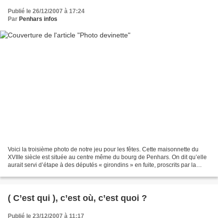
Publié le 26/12/2007 à 17:24
Par
Penhars infos
Voici la troisième photo de notre jeu pour les fêtes. Cette maisonnette du
XVIIIe siècle est située au centre même du bourg de Penhars. On dit qu’elle
aurait servi d’étape à des députés « girondins » en fuite, proscrits par la
Convention en 1793. Un détail...
( C’est qui ), c’est où, c’est quoi ?
Publié le 23/12/2007 à 11:17