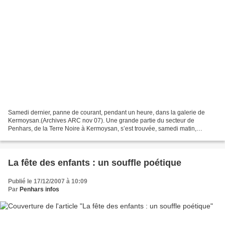
Samedi dernier, panne de courant, pendant un heure, dans la galerie de
Kermoysan.(Archives ARC nov 07). Une grande partie du secteur de
Penhars, de la Terre Noire à Kermoysan, s’est trouvée, samedi matin,
plongée dans l’obscurité. Pas de courant entre...
La fête des enfants : un souffle poétique
Publié le 17/12/2007 à 10:09
Par
Penhars infos