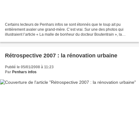
Certains lecteurs de Penhars infos se sont étonnés que le loup ait pu
entièrement avaler une grand-mère. C’est vrai. Sur une des photos qui
illustraient l’article « La malle de bonheur du docteur Boutentrain », la
Bigoudène semblait bien en chair. Elle...
Rétrospective 2007 : la rénovation urbaine
Publié le 05/01/2008 à 11:23
Par
Penhars infos