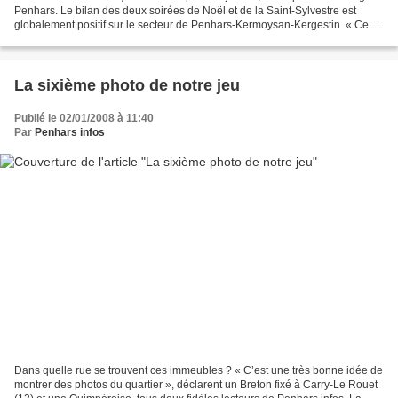
Penhars. Le bilan des deux soirées de Noël et de la Saint-Sylvestre est
globalement positif sur le secteur de Penhars-Kermoysan-Kergestin. « Ce fut
calme », se réjouissaient...
La sixième photo de notre jeu
Publié le 02/01/2008 à 11:40
Par
Penhars infos
Dans quelle rue se trouvent ces immeubles ? « C’est une très bonne idée de
montrer des photos du quartier », déclarent un Breton fixé à Carry-Le Rouet