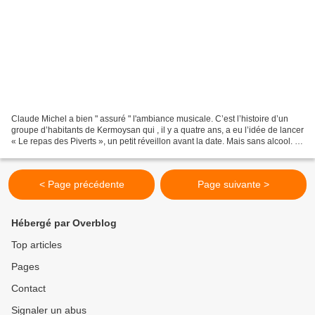
Claude Michel a bien " assuré " l'ambiance musicale. C’est l’histoire d’un
groupe d’habitants de Kermoysan qui , il y a quatre ans, a eu l’idée de lancer
« Le repas des Piverts », un petit réveillon avant la date. Mais sans alcool. Et
ça marche ! Cette...
< Page précédente
Page suivante >
Hébergé par Overblog
Top articles
Pages
Contact
Signaler un abus