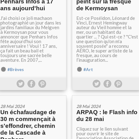
Penhars Infos a 17
peint sur la fresque
ans aujourd'hui
de Kermoysan
J'ai choisi ce joli machaon
Est-ce Poséidon, Léonard de
photographié un jour dans les
Vinci, Ernest Hemingway
jardins familiaux du Melgven
auteur du Vieil homme et la
à Kermoysan pour vous
mer, ou un habitant du
annoncer que Penhars Infos
quartier ... ? Qui est-ce ? "C'est
fête aujourd'hui son
une question qu'on m'a
anniversaire ! Voui ! 17 ans,
souvent posée" a reconnu
ça fait un beau bail et
AÉRO, le super artiste de la
toujours une sacrée belle
fresque, au cours de
aventure. En 2007,...
l’inauguration...
#Brèves
#Art
28 Mai 2024
28 Mai 2024
Un échafaudage de
ARPAQ : le Flash info
30 m commençait à
du 28 mai
s'effondrer, chemin
Cliquez sur le lien suivant
de la Cascade à
pour ouvrir le site de
l'association Association de