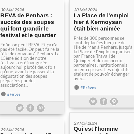
30 Mai 2024
30 Mai 2024
REVA de Penhars :
La Place de l'emploi
succès des soupes
hier à Kermoysan
qui font grandir le
était bien animée
festival et le quartier
Près de 300 personnes se
sont déplacées hier, rue de
Enfin, on peut REVA. Et ça n'a
l'Île de Man à Penhars, jusqu'à
pas été facile. On peut faire la
la Place de l'emploi organisée
fête de nouveau à Penhars. La
par France Travail de
15ème édition de notre
Quimper et de nombreux
festival a été inaugurée
partenaires, institutionnels
aujourd'hui, plutôt deux fois
ou entreprises. Les objectifs
qu’une, avant de passer à la
étaient de pouvoir échanger
dégustation des soupes
avec...
préparées par des
associations...
#Brèves
#Fêtes
29 Mai 2024
Qui est l'homme
29 Mai 2024