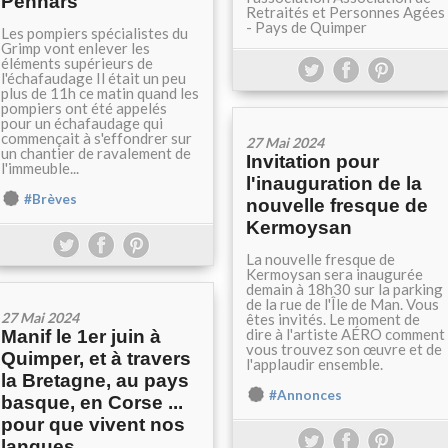
Penhars
Retraités et Personnes Agées
- Pays de Quimper
Les pompiers spécialistes du
Grimp vont enlever les
éléments supérieurs de
l'échafaudage Il était un peu
plus de 11h ce matin quand les
pompiers ont été appelés
pour un échafaudage qui
commençait à s'effondrer sur
27 Mai 2024
un chantier de ravalement de
Invitation pour
l'immeuble...
l'inauguration de la
#Brèves
nouvelle fresque de
Kermoysan
La nouvelle fresque de
Kermoysan sera inaugurée
demain à 18h30 sur la parking
de la rue de l'Île de Man. Vous
27 Mai 2024
êtes invités. Le moment de
dire à l'artiste AÉRO comment
Manif le 1er juin à
vous trouvez son œuvre et de
Quimper, et à travers
l'applaudir ensemble.
la Bretagne, au pays
#Annonces
basque, en Corse ...
pour que vivent nos
langues