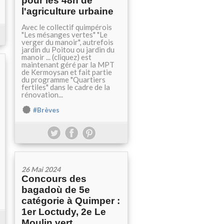
pour les 48h de
l'agriculture urbaine
Avec le collectif quimpérois
"Les mésanges vertes" "Le
verger du manoir", autrefois
jardin du Poitou ou jardin du
manoir ... (cliquez) est
maintenant géré par la MPT
de Kermoysan et fait partie
du programme "Quartiers
fertiles" dans le cadre de la
rénovation...
#Brèves
26 Mai 2024
Concours des
bagadoù de 5e
catégorie à Quimper :
1er Loctudy, 2e Le
Moulin vert