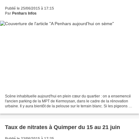
Publié le 25/06/2015 à 17:15
Par
Penhars Infos
Scène inhabituelle aujourd'hui en plein cœur du quartier : on a ensemencé
l'ancien parking de la MPT de Kermoysan, dans le cadre de la rénovation
urbaine. Il y aura bientôt de la pelouse sur le terrain blanc. Si les pigeons ne
viennent pas casser la graine...
Taux de nitrates à Quimper du 15 au 21 juin
Publié le 23/06/2015 à 17:25