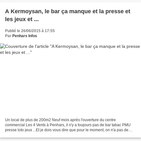
A Kermoysan, le bar ça manque et la presse et
les jeux et ...
Publié le 26/06/2015 à 17:55
Par
Penhars Infos
Un local de plus de 200m2 Neuf mois après l'ouverture du centre
commercial Les 4 Vents à Penhars, il n'y a toujours pas de bar tabac PMU
presse loto jeux ...Et je dois vous dire que pour le moment, on n'a pas de
solution en vue. Le propriétaire du centre...