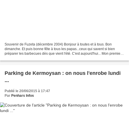
Souvenir de Fuzeta (décembre 2004) Bonjour à toutes et à tous. Bon
dimanche. Et puis bonne fête à tous les papas...ceux qui savent si bien
préparer les barbecues dès que vient l'été. C'est aujourd'hui... Mon premier
coordonne. Mon deuxième résonne sous...
Parking de Kermoysan : on nous l'enrobe lundi
...
Publié le 20/06/2015 à 17:47
Par
Penhars Infos