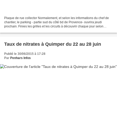
Plaque de rue collector Normalement, et selon les informations du chef de
chantier, le parking - partie sud du côté bd de Provence- ouvrira jeudi
prochain. Finies les grilles et les circuits à découvrir chaque jour selon
l'avancement des travaux ! Le...
Taux de nitrates à Quimper du 22 au 28 juin
Publié le 30/06/2015 à 17:28
Par
Penhars Infos