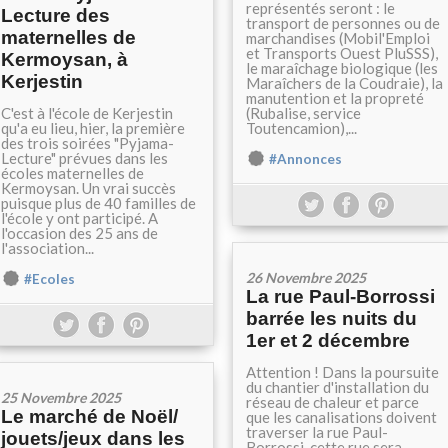
représentés seront : le
Lecture des
transport de personnes ou de
maternelles de
marchandises (Mobil'Emploi
et Transports Ouest PluSSS),
Kermoysan, à
le maraîchage biologique (les
Kerjestin
Maraîchers de la Coudraie), la
manutention et la propreté
C'est à l'école de Kerjestin
(Rubalise, service
qu'a eu lieu, hier, la première
Toutencamion),...
des trois soirées "Pyjama-
Lecture" prévues dans les
#Annonces
écoles maternelles de
Kermoysan. Un vrai succès
puisque plus de 40 familles de
l'école y ont participé. A
l'occasion des 25 ans de
l'association...
26 Novembre 2025
#Ecoles
La rue Paul-Borrossi
barrée les nuits du
1er et 2 décembre
Attention ! Dans la poursuite
du chantier d'installation du
25 Novembre 2025
réseau de chaleur et parce
Le marché de Noël/
que les canalisations doivent
traverser la rue Paul-
jouets/jeux dans les
Borrossi, cette rue sera