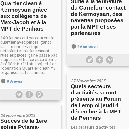
Suite à la fermeture
Quartier clean à
du Carrefour contact
Kermoysan grâce
de Kermoysan, des
aux collégiens de
navettes proposées
Max-Jacob et à la
par la MPT et ses
MPT de Penhars
partenaires
140 jeunes qui parcourent le
quartier avec pinces, gants,
sacs poubelles et qui
#Annonces
nettoient minutieusement
rues et places, ça ne passe pas
inaperçu. Efficace et ça donne
à réfléchir. C'était l'objectif de
l’opération Quartier clean #3
organisée cette année...
27 Novembre 2025
#Brèves
Quels secteurs
d'activités seront
présents au Forum
de l'emploi jeudi 4
décembre à la MPT
26 Novembre 2025
de Penhars
Succès de la 1ère
soirée Pyjama-
Les secteurs d'activités