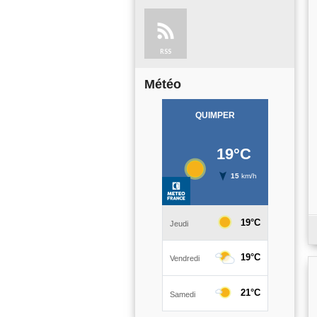
RSS
Météo