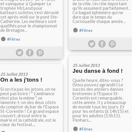
et vainqueur à Quimper Le
de la ville. Un rôle important
trophée McLeod pour
qu'ils assument parfaitement.
batteurs solistes s'est déroulé
Ce bagad éphémère qui ne
cet après-midi sur le pont Ste-
dure que le temps du
Catherine. Les meilleurs sont
Cornouaille chaque année...
qualifiés pour le championnat
de Bretagne...
#Fêtes
#Fêtes
25 Juillet 2013
Jeu danse à fond !
25 Juillet 2013
On a les j'tons !
Quelle heure, dites-vous ?
(Vous pouvez agrandir) Le
Si on n'a pas les jetons, on ne
succès des ateliers danses
peut pas boire ! " L'ambiance
bretonnes à l'Espace St-
n'est plus la même ", se
Corentin est remarquable,
lamente-t-on des deux côtés
cette année. Il y a beaucoup
du comptoir du bar de l'Espace
de monde tous les jours. Et
St-Corentin ! Ce grand espace
pour les enfants (à 14h15) et
couvert, dressé entre la
pour les adultes (15h15).
mairie et la cathédrale, est le
Penhars...
cœur du festival....
#Fêtes