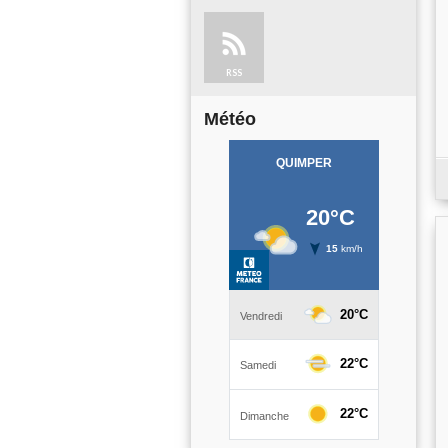
RSS
Météo