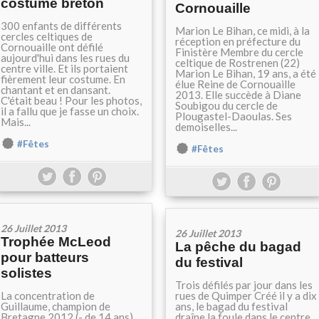
costume breton
Cornouaille
300 enfants de différents
Marion Le Bihan, ce midi, à la
cercles celtiques de
réception en préfecture du
Cornouaille ont défilé
Finistère Membre du cercle
aujourd'hui dans les rues du
celtique de Rostrenen (22)
centre ville. Et ils portaient
Marion Le Bihan, 19 ans, a été
fièrement leur costume. En
élue Reine de Cornouaille
chantant et en dansant.
2013. Elle succède à Diane
C'était beau ! Pour les photos,
Soubigou du cercle de
il a fallu que je fasse un choix.
Plougastel-Daoulas. Ses
Mais...
demoiselles...
#Fêtes
#Fêtes
26 Juillet 2013
26 Juillet 2013
Trophée McLeod
La pêche du bagad
pour batteurs
du festival
solistes
Trois défilés par jour dans les
La concentration de
rues de Quimper Créé il y a dix
Guillaume, champion de
ans, le bagad du festival
Bretagne 2012 (- de 14 ans)
draîne la foule dans le centre