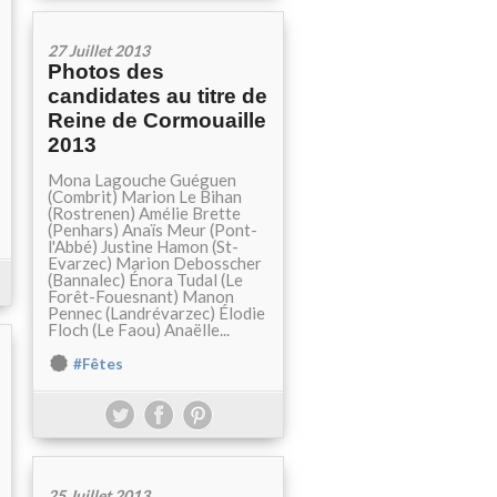
27 Juillet 2013
Photos des
candidates au titre de
Reine de Cormouaille
2013
Mona Lagouche Guéguen
(Combrit) Marion Le Bihan
(Rostrenen) Amélie Brette
(Penhars) Anaïs Meur (Pont-
l'Abbé) Justine Hamon (St-
Evarzec) Marion Debosscher
(Bannalec) Énora Tudal (Le
Forêt-Fouesnant) Manon
Pennec (Landrévarzec) Élodie
Floch (Le Faou) Anaëlle...
#Fêtes
25 Juillet 2013