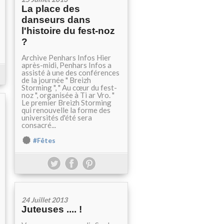
La place des
danseurs dans
l'histoire du fest-noz
?
Archive Penhars Infos Hier
après-midi, Penhars Infos a
assisté à une des conférences
de la journée " Breizh
Storming ", " Au cœur du fest-
noz ", organisée à Ti ar Vro. "
Le premier Breizh Storming
qui renouvelle la forme des
universités d'été sera
consacré...
#Fêtes
24 Juillet 2013
Juteuses .... !