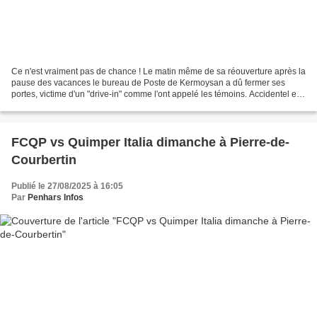
Ce n'est vraiment pas de chance ! Le matin même de sa réouverture après la
pause des vacances le bureau de Poste de Kermoysan a dû fermer ses
portes, victime d'un "drive-in" comme l'ont appelé les témoins. Accidentel et
tout à fait involontaire. Deux...
FCQP vs Quimper Italia dimanche à Pierre-de-
Courbertin
Publié le 27/08/2025 à 16:05
Par
Penhars Infos