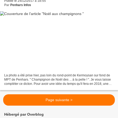
Publié le 24/12/2017 à 18:55
Par
Penhars Infos
La photo a été prise hier, pas loin du rond-point de Kermoysan sur fond de
MPT de Penhars. " Champignon de Noël des ... à la pelle ! ". Je vous laisse
compléter ce dicton. Pour avoir une idée du temps qu'il fera en 2018, une
vieille recette : la météo...
Page suivante >
Hébergé par Overblog