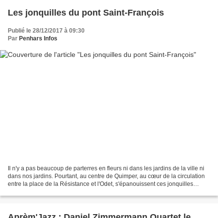
Les jonquilles du pont Saint-François
Publié le 28/12/2017 à 09:30
Par
Penhars Infos
Il n'y a pas beaucoup de parterres en fleurs ni dans les jardins de la ville ni
dans nos jardins. Pourtant, au centre de Quimper, au cœur de la circulation
entre la place de la Résistance et l'Odet, s'épanouissent ces jonquilles
sorties de terre en novembre...
Aprèm'Jazz : Daniel Zimmermann Quartet le