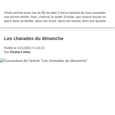
Photo archive prise rue de lÎle de Man C'est le moment de vous souhaiter
une bonne année. Avec, d'abord, la santé. Ensuite, que chacun trouve sa
place dans sa famille, dans son école, dans son boulot, dans son quartier ...
et qu'il soit reconnu bien à...
Les charades du dimanche
Publié le 31/12/2017 à 10:23
Par
Penhars Infos