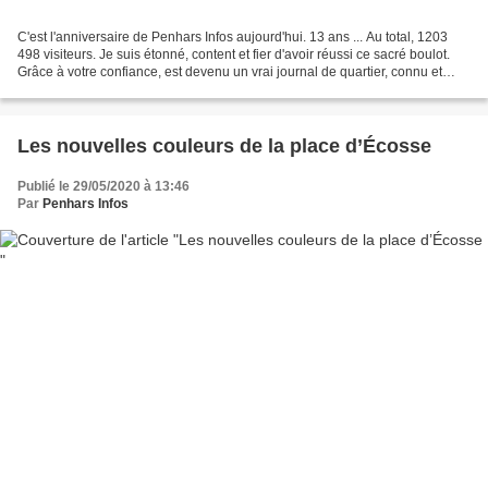
C'est l'anniversaire de Penhars Infos aujourd'hui. 13 ans ... Au total, 1203
498 visiteurs. Je suis étonné, content et fier d'avoir réussi ce sacré boulot.
Grâce à votre confiance, est devenu un vrai journal de quartier, connu et
reconnu. 13 ans d'archives...
Les nouvelles couleurs de la place d’Écosse
Publié le 29/05/2020 à 13:46
Par
Penhars Infos