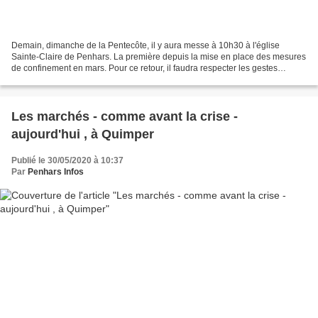
Demain, dimanche de la Pentecôte, il y aura messe à 10h30 à l'église
Sainte-Claire de Penhars. La première depuis la mise en place des mesures
de confinement en mars. Pour ce retour, il faudra respecter les gestes
barrières. Les fidèles devront se nettoyer...
Les marchés - comme avant la crise -
aujourd'hui , à Quimper
Publié le 30/05/2020 à 10:37
Par
Penhars Infos