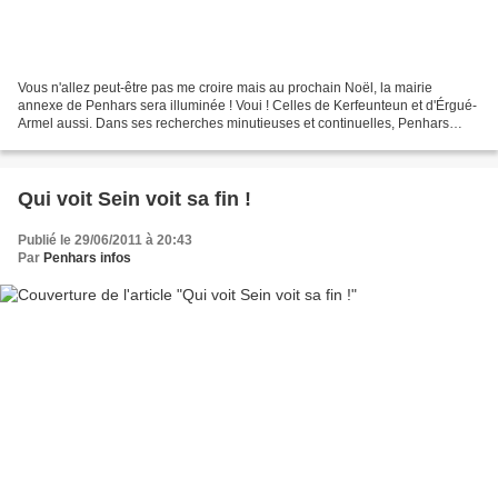
Vous n'allez peut-être pas me croire mais au prochain Noël, la mairie
annexe de Penhars sera illuminée ! Voui ! Celles de Kerfeunteun et d'Érgué-
Armel aussi. Dans ses recherches minutieuses et continuelles, Penhars
Infos est tombé sur un appel d'offres...
Qui voit Sein voit sa fin !
Publié le 29/06/2011 à 20:43
Par
Penhars infos