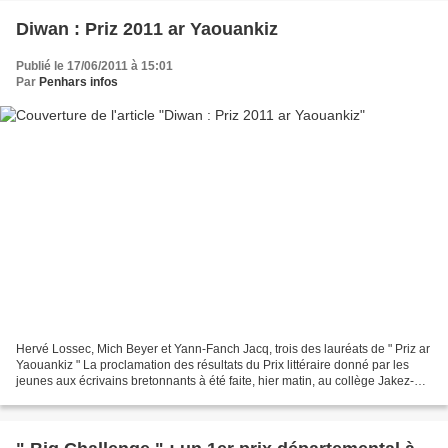
Diwan : Priz 2011 ar Yaouankiz
Publié le 17/06/2011 à 15:01
Par
Penhars infos
Hervé Lossec, Mich Beyer et Yann-Fanch Jacq, trois des lauréats de " Priz ar
Yaouankiz " La proclamation des résultats du Prix littéraire donné par les
jeunes aux écrivains bretonnants à été faite, hier matin, au collège Jakez-
Riou Diwan à Quimper. Choix...