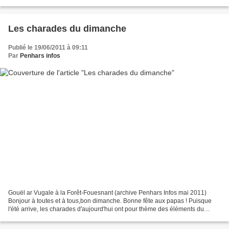
prévue samedi prochain, 25 juin, à 14h....
Les charades du dimanche
Publié le 19/06/2011 à 09:11
Par
Penhars infos
Gouël ar Vugale à la Forêt-Fouesnant (archive Penhars Infos mai 2011)
Bonjour à toutes et à tous,bon dimanche. Bonne fête aux papas ! Puisque
l'été arrive, les charades d'aujourd'hui ont pour thème des éléments du
costume traditionnel féminin. Mon premier...