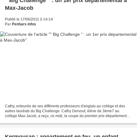
" Big Challenge " : un 1er prix départemental à
Max-Jacob
Publié le 17/06/2011 à 14:14
Par
Penhars infos
Cathy, entourée de ses différents professeurs d'anglais au collège et des
autres lauréats du Big Challenge. Cathy Dervout, élève de 3éme7 au
collège Max-Jacob, a reçu, ce midi, la coupe du premier prix départemental
du " Big Challenge ", un concours national...
Kermoysan : appartement en feu, un enfant