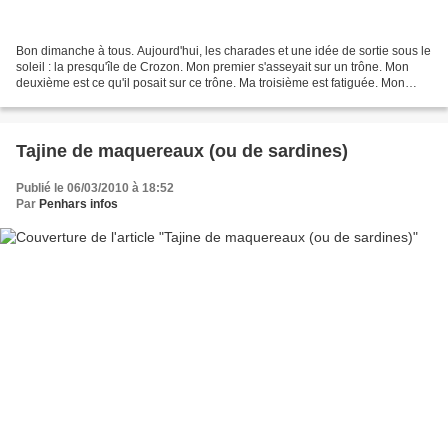
Bon dimanche à tous. Aujourd'hui, les charades et une idée de sortie sous le
soleil : la presqu'île de Crozon. Mon premier s'asseyait sur un trône. Mon
deuxième est ce qu'il posait sur ce trône. Ma troisième est fatiguée. Mon
troisième est un roi sans...
Tajine de maquereaux (ou de sardines)
Publié le 06/03/2010 à 18:52
Par
Penhars infos