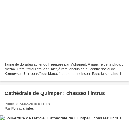
Tajine de dorades au fenouil, préparé par Mohamed. A gauche de la photo :
Nezha. C'était " trois étoiles ", hier, à l'atelier cuisine du centre social de
Kermoysan. Un repas " tout Maroc ", autour du poisson. Toute la semaine, le
centre social, en partenariat...
Cathédrale de Quimper : chassez l'intrus
Publié le 24/02/2010 à 11:13
Par
Penhars infos