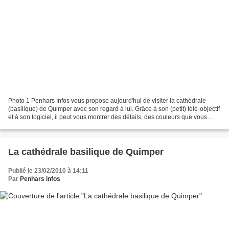
Photo 1 Penhars Infos vous propose aujourd'hui de visiter la cathédrale
(basilique) de Quimper avec son regard à lui. Grâce à son (petit) télé-objectif
et à son logiciel, il peut vous montrer des détails, des couleurs que vous
n'aviez pas remarqués au...
La cathédrale basilique de Quimper
Publié le 23/02/2010 à 14:11
Par
Penhars infos