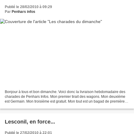
Publié le 28/02/2010 à 09:29
Par
Penhars infos
Bonjour à tous et bon dimanche. Voici donc la livraison hebdomadaire des
charades de Penhars Infos. Mon premier tirait des wagons. Mon deuxième
est Germain. Mon troisième est gratuit. Mon tout est un bagad de première
catégorie. Mon premier existe. Mon...
Lesconil, en force...
Publié le 27/02/2010 à 22:01