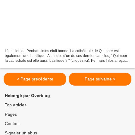
L'intuition de Penhars Infos était bonne. La cathédrale de Quimper est
également une basilique. A la suite d'un de ses derniers articles, " Quimper :
la cathédrale est elle aussi basilique ? " (cliquez ici), Penhars Infos a reçu
quelques commentaires...
< Page précédente
Page suivante >
Hébergé par Overblog
Top articles
Pages
Contact
Signaler un abus