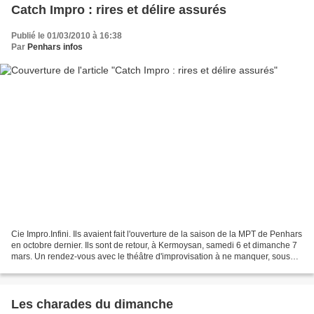
Catch Impro : rires et délire assurés
Publié le 01/03/2010 à 16:38
Par
Penhars infos
Cie Impro.Infini. Ils avaient fait l'ouverture de la saison de la MPT de Penhars
en octobre dernier. Ils sont de retour, à Kermoysan, samedi 6 et dimanche 7
mars. Un rendez-vous avec le théâtre d'improvisation à ne manquer, sous
aucun prétexte. Un gros...
Les charades du dimanche