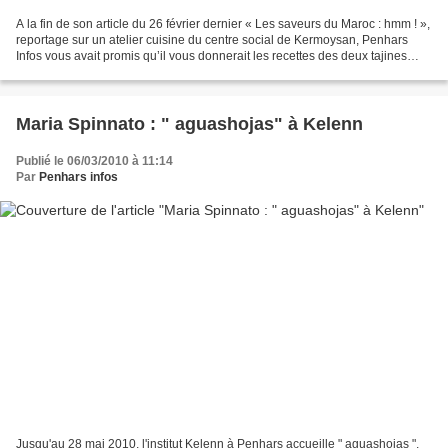
A la fin de son article du 26 février dernier « Les saveurs du Maroc : hmm ! »,
reportage sur un atelier cuisine du centre social de Kermoysan, Penhars
Infos vous avait promis qu’il vous donnerait les recettes des deux tajines
dégustés ce jour-là. Aujourd’hui,...
Maria Spinnato : " aguashojas" à Kelenn
Publié le 06/03/2010 à 11:14
Par
Penhars infos
Jusqu'au 28 mai 2010, l'institut Kelenn à Penhars accueille " aguashojas ",