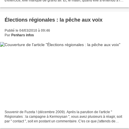
d'exercice, elle manque de grand air. Et, le matin, quand elle a entendu à la
radio qu'on annonçait une...
Élections régionales : la pêche aux voix
Publié le 04/03/2010 à 09:46
Par
Penhars infos
Souvenir de Fuzeta ! (décembre 2009). Après la parution de l'article "
Régionales : la campagne à Kermoysan ", vous avez plusieurs à réagir, soit
par " contact ", soit en postant un commentaire. C'es ce que j'attends de
vous, chers lecteurs. Je disais...