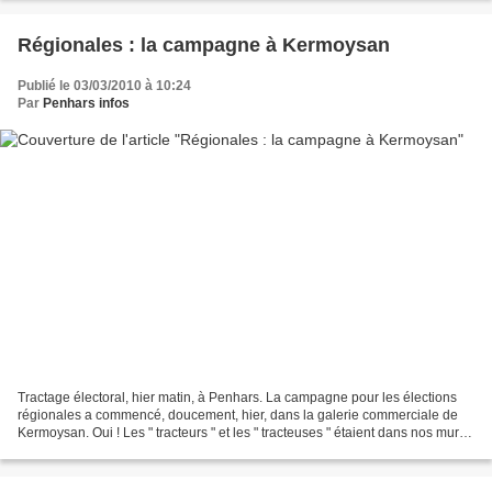
Régionales : la campagne à Kermoysan
Publié le 03/03/2010 à 10:24
Par
Penhars infos
Tractage électoral, hier matin, à Penhars. La campagne pour les élections
régionales a commencé, doucement, hier, dans la galerie commerciale de
Kermoysan. Oui ! Les " tracteurs " et les " tracteuses " étaient dans nos murs,
leurs petits et grands papiers...