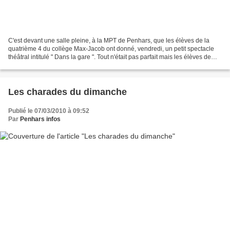
C'est devant une salle pleine, à la MPT de Penhars, que les élèves de la
quatrième 4 du collège Max-Jacob ont donné, vendredi, un petit spectacle
théâtral intitulé " Dans la gare ". Tout n'était pas parfait mais les élèves de
Mme Duval ont su traduire...
Les charades du dimanche
Publié le 07/03/2010 à 09:52
Par
Penhars infos