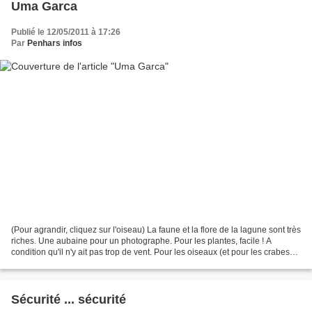
Uma Garca
Publié le 12/05/2011 à 17:26
Par
Penhars infos
(Pour agrandir, cliquez sur l'oiseau) La faune et la flore de la lagune sont très
riches. Une aubaine pour un photographe. Pour les plantes, facile ! A
condition qu'il n'y ait pas trop de vent. Pour les oiseaux (et pour les crabes
de vase), c'est bien...
Sécurité ... sécurité