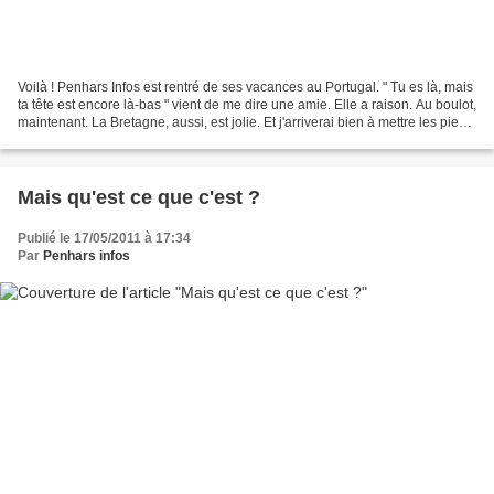
Voilà ! Penhars Infos est rentré de ses vacances au Portugal. " Tu es là, mais
ta tête est encore là-bas " vient de me dire une amie. Elle a raison. Au boulot,
maintenant. La Bretagne, aussi, est jolie. Et j'arriverai bien à mettre les pieds
sur terre....
Mais qu'est ce que c'est ?
Publié le 17/05/2011 à 17:34
Par
Penhars infos