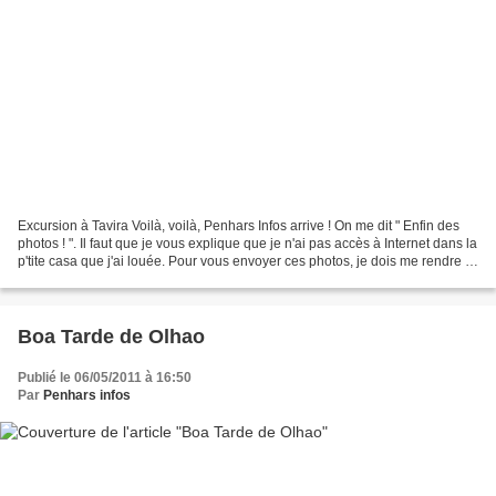
Excursion à Tavira Voilà, voilà, Penhars Infos arrive ! On me dit " Enfin des
photos ! ". Il faut que je vous explique que je n'ai pas accès à Internet dans la
p'tite casa que j'ai louée. Pour vous envoyer ces photos, je dois me rendre à
la maison des...
Boa Tarde de Olhao
Publié le 06/05/2011 à 16:50
Par
Penhars infos