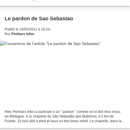
danseurs...car ce n'est pas facile de...
Le pardon de Sao Sebastao
Publié le 16/05/2011 à 18:16
Par
Penhars infos
Hier, Penhars Infos a participé à un " pardon " comme on le fait chez nous,
en Bretagne. A la chapelle de São Sebastão dos Matinhos, à 5 km de
Fuzeta. J'y suis allé à pied et sous un très beau soleil. La chapelle, dans la
campagne, est très bien entrenue....