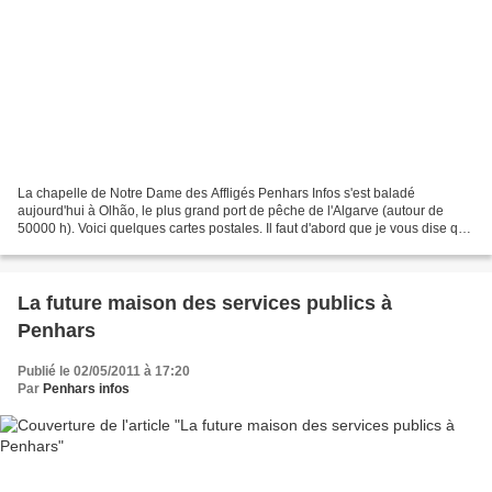
La chapelle de Notre Dame des Affligés Penhars Infos s'est baladé
aujourd'hui à Olhão, le plus grand port de pêche de l'Algarve (autour de
50000 h). Voici quelques cartes postales. Il faut d'abord que je vous dise que
le soleil est revenu depuis plusieurs...
La future maison des services publics à
Penhars
Publié le 02/05/2011 à 17:20
Par
Penhars infos