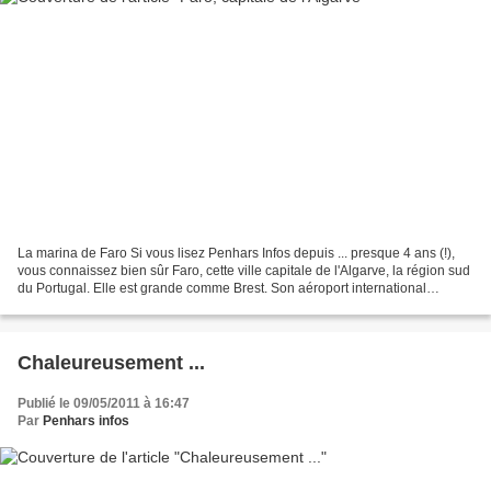
La marina de Faro Si vous lisez Penhars Infos depuis ... presque 4 ans (!),
vous connaissez bien sûr Faro, cette ville capitale de l'Algarve, la région sud
du Portugal. Elle est grande comme Brest. Son aéroport international
marche ... du tonnerre ! L'Algarve...
Chaleureusement ...
Publié le 09/05/2011 à 16:47
Par
Penhars infos