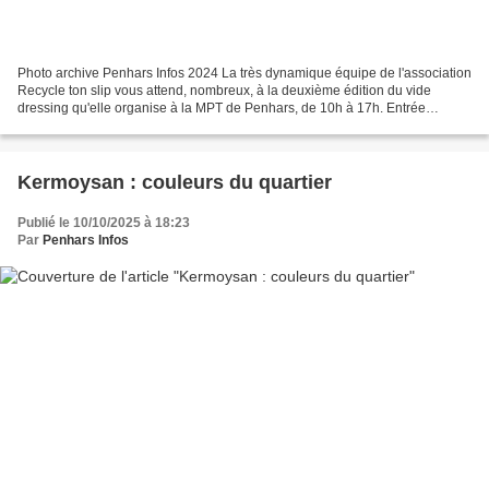
Photo archive Penhars Infos 2024 La très dynamique équipe de l'association
Recycle ton slip vous attend, nombreux, à la deuxième édition du vide
dressing qu'elle organise à la MPT de Penhars, de 10h à 17h. Entrée
gratuite et petits prix. Très bonne ambiance....
Kermoysan : couleurs du quartier
Publié le 10/10/2025 à 18:23
Par
Penhars Infos