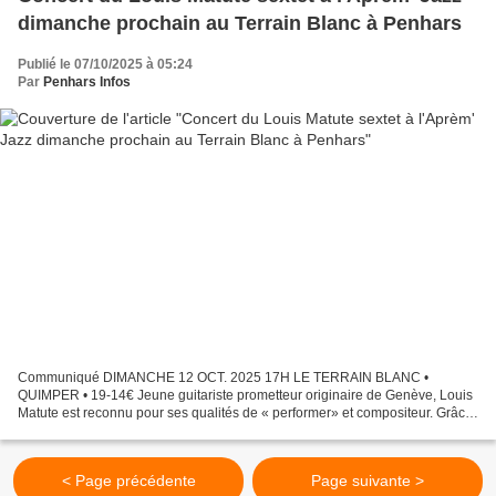
dimanche prochain au Terrain Blanc à Penhars
Publié le 07/10/2025 à 05:24
Par
Penhars Infos
Communiqué DIMANCHE 12 OCT. 2025 17H LE TERRAIN BLANC •
QUIMPER • 19-14€ Jeune guitariste prometteur originaire de Genève, Louis
Matute est reconnu pour ses qualités de « performer» et compositeur. Grâce
à un goût prononcé pour la création, il s’est fait...
< Page précédente
Page suivante >