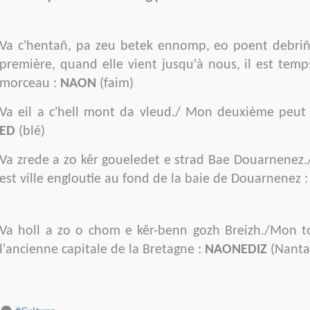
Va c'hentañ, pa zeu betek ennomp, eo poent debr
première, quand elle vient jusqu'à nous, il est te
morceau :
NAON
(faim)
Va eil a c'hell mont da vleud./ Mon deuxième peut 
ED
(blé)
Va zrede a zo kêr goueledet e strad Bae Douarnenez
est ville engloutie au fond de la baie de Douarnenez 
Va holl a zo o chom e kêr-benn gozh Breizh./Mon t
l'ancienne capitale de la Bretagne :
NAONEDIZ
(Nanta