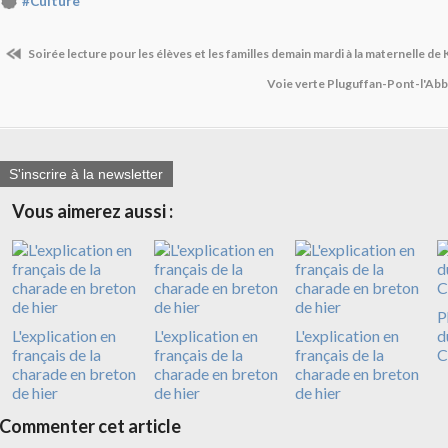
#Culture
Soirée lecture pour les élèves et les familles demain mardi à la maternelle de 
Voie verte Pluguffan-Pont-l'Abbé
S'inscrire à la newsletter
Vous aimerez aussi :
P
L'explication en
L'explication en
L'explication en
d
français de la
français de la
français de la
C
charade en breton
charade en breton
charade en breton
de hier
de hier
de hier
Commenter cet article