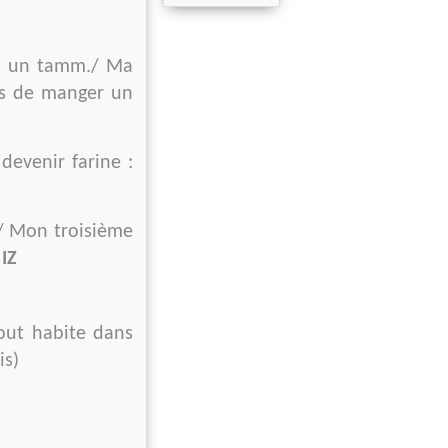
iñ un tamm./ Ma
mps de manger un
devenir farine :
./ Mon troisième
:
IZ
out habite dans
is)