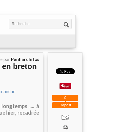
ié par
Penhars Infos
e en breton
0
 longtemps .... à
Repost
ue hier, recadrée