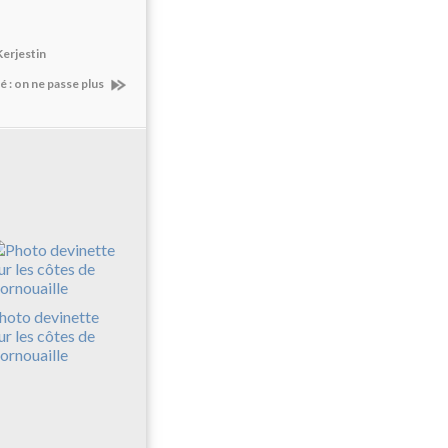
Kerjestin
 : on ne passe plus
hoto devinette
ur les côtes de
ornouaille