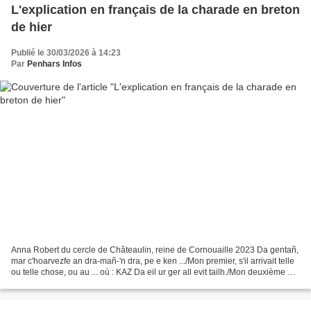
L'explication en français de la charade en breton
de hier
Publié le 30/03/2026 à 14:23
Par
Penhars Infos
Anna Robert du cercle de Châteaulin, reine de Cornouaille 2023 Da gentañ,
mar c'hoarvezfe an dra-mañ-'n dra, pe e ken .../Mon premier, s'il arrivait telle
ou telle chose, ou au ... où : KAZ Da eil ur ger all evit tailh./Mon deuxième est
un autre mot pour...