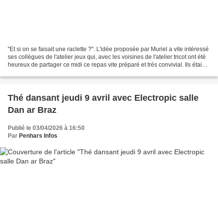
"Et si on se faisait une raclette ?". L'idée proposée par Muriel a vite intéressé
ses collègues de l'atelier jeux qui, avec les voisines de l'atelier tricot ont été
heureux de partager ce midi ce repas vite préparé et très convivial. Ils étaient
23 autour...
Thé dansant jeudi 9 avril avec Electropic salle
Dan ar Braz
Publié le 03/04/2026 à 16:50
Par
Penhars Infos