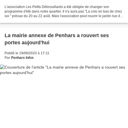
L'association Les Petits Débrouillards a été obligée de changer son
programme d'été dans notre quartier. Il n'y aura pas "La colo en bas de chez
soi " prévue du 20 au 22 août. Mais l'association peut rouvrir le jardin rue de
Kergestin, en face du collège...
La mairie annexe de Penhars a rouvert ses
portes aujourd'hui
Publié le 19/08/2025 à 17:11
Par
Penhars Infos