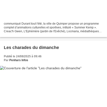
communiqué Durant tout l'été, la ville de Quimper propose un programme
complet d’animations culturelles et sportives, intitulé « Summer Kemp ».
Creac'h Gwen, L'Ephémère (jardin de l'Evêché), Locmaria, médiathèques
pour les Quimpérois et les touristes...
Les charades du dimanche
Publié le 24/08/2025 à 09:46
Par
Penhars Infos