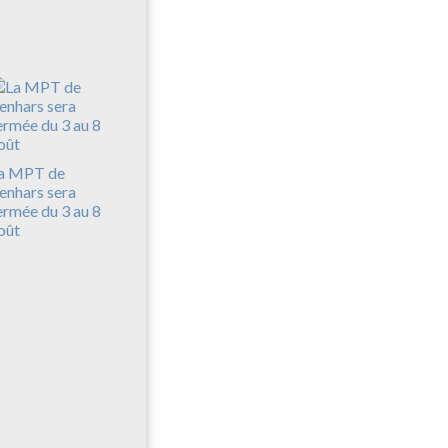
a MPT de
enhars sera
ermée du 3 au 8
oût