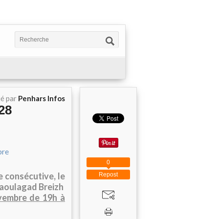
ié par
Penhars Infos
28
0
 consécutive, le
Repost
Daoulagad Breizh
vembre de 19h à