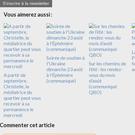
S'inscrire à la newsletter
Vous aimerez aussi :
L
Soirée de soutien à
P
l'Ukraine
Sur les chemins de
f
dimanche 23 août
l’été : les rendez-
a
A partir de
à l'Éphémère
vous du mois
septembre,
(communiqué)
d’août
Christelle, la
(communiqué
médiatrice du
QBO)
quartier peut vous
recevoir à sa
permanence le
mercredi
Commenter cet article