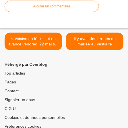
Ajouter un commentaire
< Voisins en fête ... et en
Il y avait deux robes de
avance vendredi 22 mai sur
mariée au vestiaire
le parvis de la MPT de
solidaire. Il en reste une !
Penhars
(rectificatif) >
Hébergé par Overblog
Top articles
Pages
Contact
Signaler un abus
C.G.U.
Cookies et données personnelles
Préférences cookies