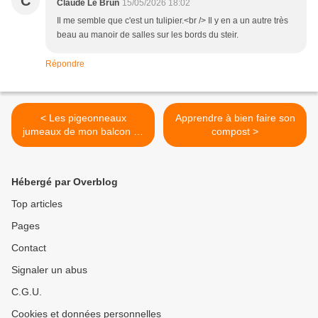
C
Claude Le Brun
15/05/2026 18:02
Il me semble que c'est un tulipier.<br /> Il y en a un autre très
beau au manoir de salles sur les bords du steir.
Répondre
< Les pigeonneaux
Apprendre à bien faire son
jumeaux de mon balcon se
compost >
son envolés ...
Hébergé par Overblog
Top articles
Pages
Contact
Signaler un abus
C.G.U.
Cookies et données personnelles