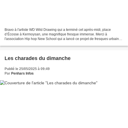
Bravo à l'artiste WD Wild Drawing qui a terminé cet après-midi, place
d’Écosse à Kermoysan, une magnifique fresque immense. Merci à
l'association Hip hop New School qui a lancé ce projet de fresques urbaines
dans notre quartier il y a plusieurs années....
Les charades du dimanche
Publié le 25/05/2025 à 09:49
Par
Penhars Infos