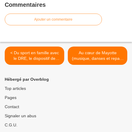
Commentaires
Ajouter un commentaire
< Du sport en famille avec
Au cœur de Mayotte
le DRE, le dispositif de
(musique, danses et repas)
réussite éducative
à la MPT de Penhars le 11
juillet >
Hébergé par Overblog
Top articles
Pages
Contact
Signaler un abus
C.G.U.