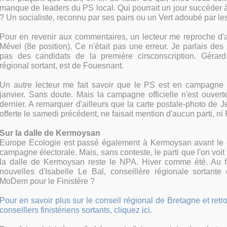
manque de leaders du PS local. Qui pourrait un jour succéder
? Un socialiste, reconnu par ses pairs ou un Vert adoubé par les
Pour en revenir aux commentaires, un lecteur me reproche d'a
Mével (8e position). Ce n'était pas une erreur. Je parlais de
pas des candidats de la première cirsconscription. Gérard
régional sortant, est de Fouesnant.
Un autre lecteur me fait savoir que le PS est en campagne
janvier. Sans doute. Mais la campagne officielle n'est ouver
dernier. A remarquer d'ailleurs que la carte postale-photo de 
offerte le samedi précédent, ne faisait mention d'aucun parti, ni 
Sur la dalle de Kermoysan
Europe Ecologie est passé également à Kermoysan avant le dé
campagne électorale. Mais, sans conteste, le parti que l'on voit
la dalle de Kermoysan reste le NPA. Hiver comme été. Au f
nouvelles d'Isabelle Le Bal, conseillère régionale sortante 
MoDem pour le Finistère ?
Pour en savoir plus sur le conseil régional de Bretagne et ret
conseillers finistériens sortants, cliquez ici.