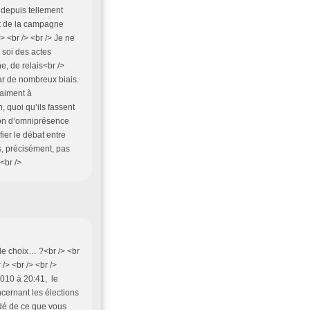
 depuis tellement
ut de la campagne
 /> <br /> <br /> Je ne
n soi des actes
, de relais<br />
par de nombreux biais.
 aiment à
, quoi qu’ils fassent
sion d’omniprésence
ier le débat entre
s, précisément, pas
<br />
le choix… ?<br /> <br
/> <br /> <br />
2010 à 20:41, le
ncernant les élections
idé de ce que vous