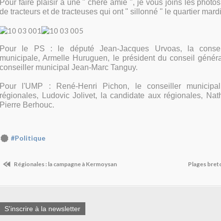
Pour faire plaisir à une " chère amie ", je vous joins les phot
de tracteurs et de tracteuses qui ont " sillonné " le quartier mardi
Pour le PS : le député Jean-Jacques Urvoas, la conseil
municipale, Armelle Huruguen, le président du conseil général
conseiller municipal Jean-Marc Tanguy.
Pour l'UMP : René-Henri Pichon, le conseiller municipa
régionales, Ludovic Jolivet, la candidate aux régionales, Nat
Pierre Berhouc.
#Politique
Régionales : la campagne à Kermoysan
Plages breto
S'inscrire à la newsletter