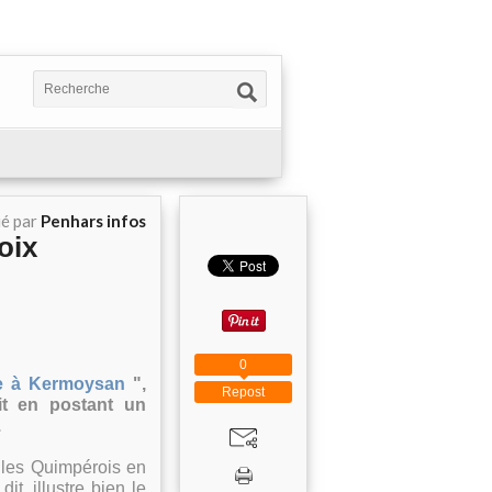
ié par
Penhars infos
oix
0
e à Kermoysan
",
Repost
it en postant un
.
 les Quimpérois en
it, illustre bien le