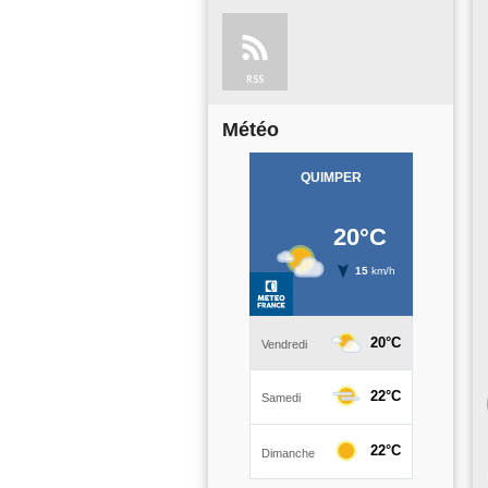
RSS
Météo