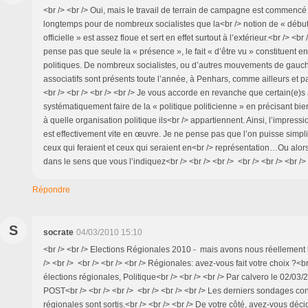
<br /> <br /> Oui, mais le travail de terrain de campagne est commencé
longtemps pour de nombreux socialistes que la<br /> notion de « déb
officielle » est assez floue et sert en effet surtout à l’extérieur.<br /> <br
pense pas que seule la « présence », le fait « d’être vu » constituent e
politiques. De nombreux socialistes, ou d’autres mouvements de gauche
associatifs sont présents toute l’année, à Penhars, comme ailleurs et 
<br /> <br /> <br /> <br /> Je vous accorde en revanche que certain(e)s
systématiquement faire de la « politique politicienne » en précisant bien
à quelle organisation politique ils<br /> appartiennent. Ainsi, l’impres
est effectivement vite en œuvre. Je ne pense pas que l’on puisse simplif
ceux qui feraient et ceux qui seraient en<br /> représentation…Ou alor
dans le sens que vous l’indiquez<br /> <br /> <br /> <br /> <br /> <br /> 
Répondre
S
socrate
04/03/2010 15:10
<br /> <br /> Elections Régionales 2010 - mais avons nous réellement 
/> <br /> <br /> <br /> <br /> Régionales: avez-vous fait votre choix ?<br 
élections régionales, Politique<br /> <br /> <br /> Par calvero le 02/03/
POST<br /> <br /> <br /> <br /> <br /> <br /> Les derniers sondages co
régionales sont sortis.<br /> <br /> <br /> De votre côté, avez-vous déc