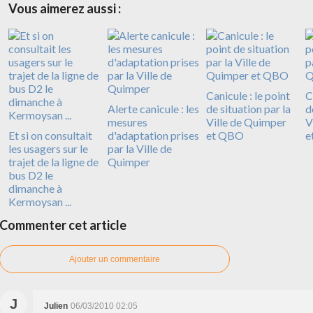
Vous aimerez aussi :
Canicule : le point
C
Alerte canicule : les
de situation par la
d
mesures
Ville de Quimper
V
Et si on consultait
d'adaptation prises
et QBO
e
les usagers sur le
par la Ville de
trajet de la ligne de
Quimper
bus D2 le
dimanche à
Kermoysan ...
Commenter cet article
Ajouter un commentaire
J
Julien
06/03/2010 02:05