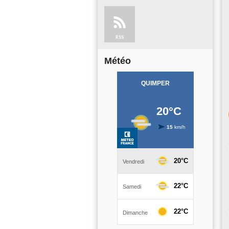
RSS
Météo