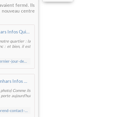
avaient fermé. Ils
le nouveau centre
Kermoysan : demain, le dernier jour de la galerie... - Penhars Infos Quimper
otre quartier : la
 : et bien, il est
https://www.penhars-infos.com/article-kermoysan-demain-le-dernier-jour-de-la-galerie-124659548.html
Faut pas pleurer ! On reprend contact dans 10 jours - Penhars Infos Quimper
a photo) Comme ils
 porte aujourd'hui
https://www.penhars-infos.com/article-faut-pas-pleurer-on-reprend-contact-dans-10-jours-124614579.html