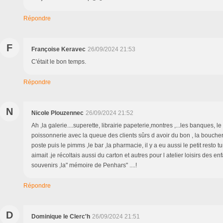
Répondre
F
Françoise Keravec
26/09/2024 21:53
C'était le bon temps.
Répondre
N
Nicole Plouzennec
26/09/2024 21:52
Ah ,la galerie....superette, librairie papeterie,montres ,...les banques, le 
poissonnerie avec la queue des clients sûrs d avoir du bon , la boucher
poste puis le pimms ,le bar ,la pharmacie, il y a eu aussi le petit resto tur
aimait .je récoltais aussi du carton et autres pour l atelier loisirs des enf
souvenirs ,la" mémoire de Penhars" ....!
Répondre
D
Dominique le Clerc'h
26/09/2024 21:51