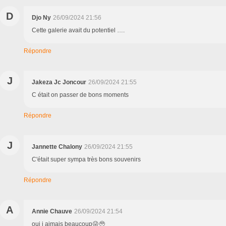
D
Djo Ny
26/09/2024 21:56
Cette galerie avait du potentiel ….
Répondre
J
Jakeza Jc Joncour
26/09/2024 21:55
C était on passer de bons moments
Répondre
J
Jannette Chalony
26/09/2024 21:55
C'était super sympa très bons souvenirs
Répondre
A
Annie Chauve
26/09/2024 21:54
oui j aimais beaucoup😜🥹