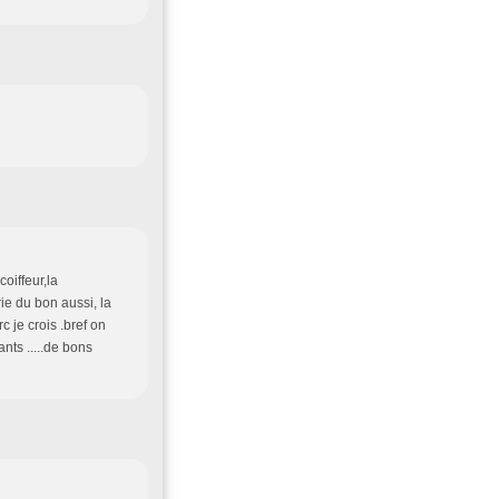
coiffeur,la
ie du bon aussi, la
c je crois .bref on
ants .....de bons