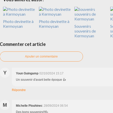
Photo devinette à
Photo devinette à
Kermoysan
Kermoysan
Souvenirs
S
souvenirs de
s
Kermoysan
K
Commenter cet article
Ajouter un commentaire
Y
Youn Guingamp
02/10/2024 15:17
Un souvenir d'avant belle époque 👍
Répondre
M
Michelle Plouhinec
28/09/2024 06:54
Des bons souvenirs!!!🙋