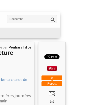
ié par
Penhars Infos
meture
0
Repost
dernières journées
main.