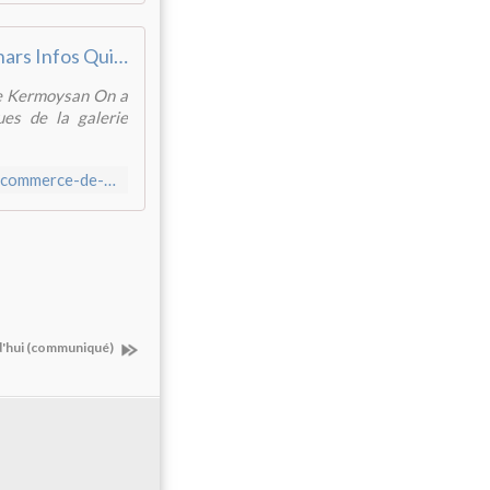
Kermoysan : les atouts du commerce de proximité - Penhars Infos Quimper
 de Kermoysan On a
ues de la galerie
https://www.penhars-infos.com/article-kermoysan-la-force-du-commerce-de-proximite-124666824.html
rd'hui (communiqué)