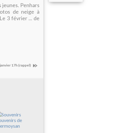
s jeunes. Penhars
hotos de neige à
e 3 février ... de
janvier 17h (rappel)