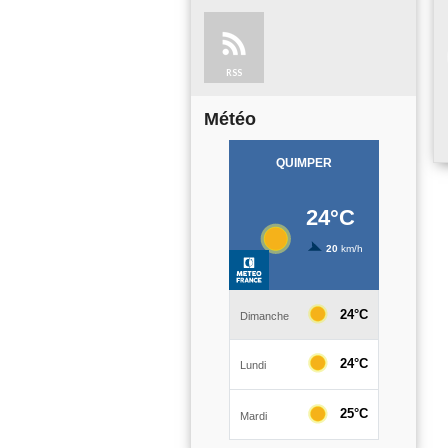
RSS
Météo