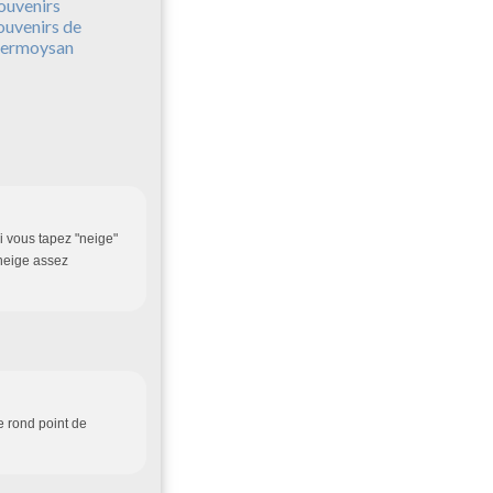
ouvenirs
ouvenirs de
ermoysan
Si vous tapez "neige"
 neige assez
e rond point de