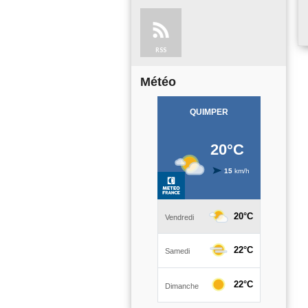
RSS
Météo