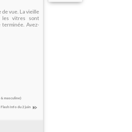
 de vue. La vieille
les vitres sont
e terminée. Avez-
e & masculine)
Flash Info du 2 juin