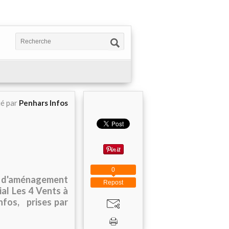
ié par
Penhars Infos
0
té d'aménagement
Repost
al Les 4 Vents à
nfos, prises par