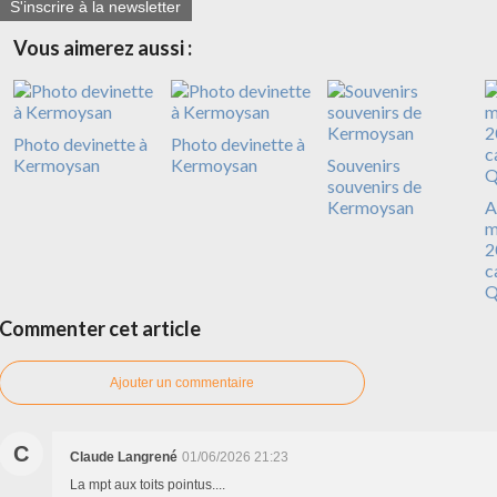
S'inscrire à la newsletter
Vous aimerez aussi :
Photo devinette à
Photo devinette à
Kermoysan
Kermoysan
Souvenirs
souvenirs de
Kermoysan
A
m
2
c
Q
Commenter cet article
Ajouter un commentaire
C
Claude Langrené
01/06/2026 21:23
La mpt aux toits pointus....