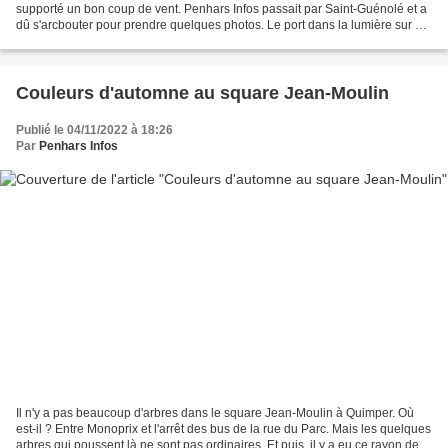
supporté un bon coup de vent. Penhars Infos passait par Saint-Guénolé et a
dû s'arcbouter pour prendre quelques photos. Le port dans la lumière sur un
fond de ciel sombre. Quelques...
Couleurs d'automne au square Jean-Moulin
Publié le 04/11/2022 à 18:26
Par
Penhars Infos
Il n'y a pas beaucoup d'arbres dans le square Jean-Moulin à Quimper. Où
est-il ? Entre Monoprix et l'arrêt des bus de la rue du Parc. Mais les quelques
arbres qui poussent là ne sont pas ordinaires. Et puis, il y a eu ce rayon de