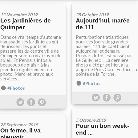
12 Novembre 2019
28 Octobre 2019
Les jardinières de
Aujourd'hui, marée
Quimper
de 111
Dans ce vrai temps d'automne
Perturbations atlantiques
maussade, les jardinières qui
pour ces jours de grandes
fleurissent les ponts et
marées. 111 de coefficient
passerelles du centre ville de
aujourd'hui et demain.
Quimper sont un vrai rayon de
Penhars Infos est passé par
soleil. Et Penhars Infos a
Le Guilvinec ... La dernière
beaucoup de plaisir à las
photo a été prise hier, à la
prendre régulièrement en
plage de Pors Carn. En face, la
photo. Merci et bravo aux
pointe de la Torche.
services...
#Photos
#Photos
5 Octobre 2019
23 Septembre 2019
Pour un bon week-
On ferme, il va
end ...
pleuvoir ...