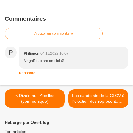
Commentaires
Ajouter un commentaire
P
Philippon
04/11/2022 16:07
Magnifique arc-en-ciel 🌈
Répondre
< Dizale aux Abeilles
Les candidats de la CLCV à
(communiqué)
l'élection des représentants
des locataires de l'OPAC
Quimper Cornouaille >
Hébergé par Overblog
Top articles