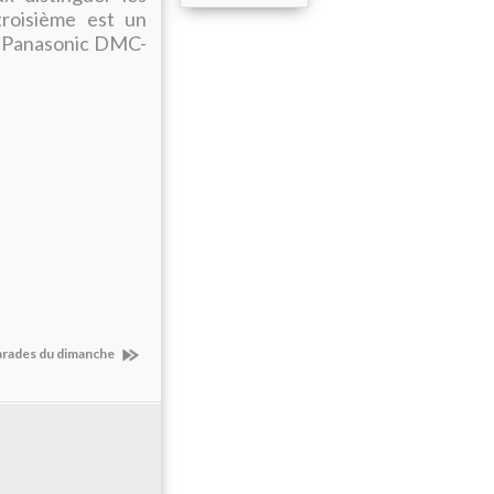
troisième est un
le Panasonic DMC-
arades du dimanche