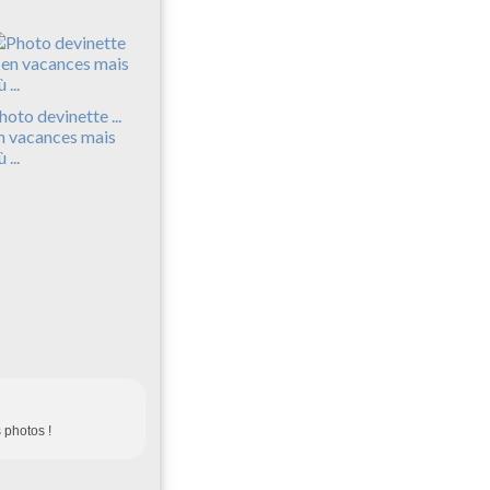
hoto devinette ...
n vacances mais
 ...
s photos !