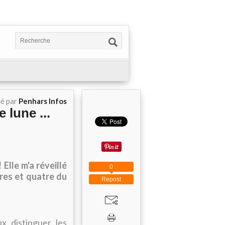
ié par
Penhars Infos
 lune ...
Elle m'a réveillé
0
res et quatre du
Repost
ux distinguer les