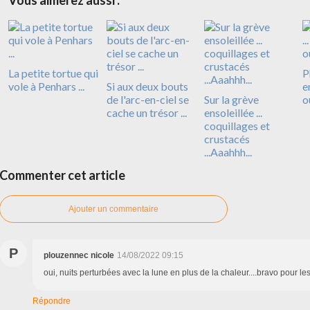
La petite tortue qui
P
vole à Penhars ...
Si aux deux bouts
e
de l'arc-en-ciel se
Sur la grève
où
cache un trésor ...
ensoleillée ...
coquillages et
crustacés
...Aaahhh...
Commenter cet article
Ajouter un commentaire
P
plouzennec nicole
14/08/2022 09:15
oui, nuits perturbées avec la lune en plus de la chaleur....bravo pour le
Répondre