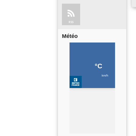
RSS
Météo