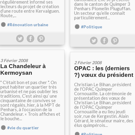
régulièrement informé ses
dans le canton de Quimper 3
lecteurs du projet de création
Penhars Plomelin Pluguffan.
d’une route entre Kervalguen.
Un secteur qu’elle connaît
Route,...
particulièrement...
#Rénovation urbaine
#Politique
3 Février 2008
2 Février 2008
La Chandeleur à
OPAC : les (derniers
Kermoysan
?) vœux du président
" C'était bon et pas cher ". On
Christian Le Bihan, président
peut habiter un quartier très
de l'OPAC Quimper
urbanisé et ne pas oublier les
Cornouaille. La cérémonie de
traditions. C’est ainsi qu’ une
présentation des vœux de
cinquantaine de convives se
Christian Le Bihan, président
sont régalés, hier, à la MPT de
de l’OPAC Quimper
Penhars, à l’occasion de la
Cornouaille a eu lieu jeudi
Chandeleur. « Trois affiches et
soir, rue de Kergestin. Alain
le bouche...
Gérard, le sénateur maire, des
élus quimpérois...
#vie du quartier
#Politique