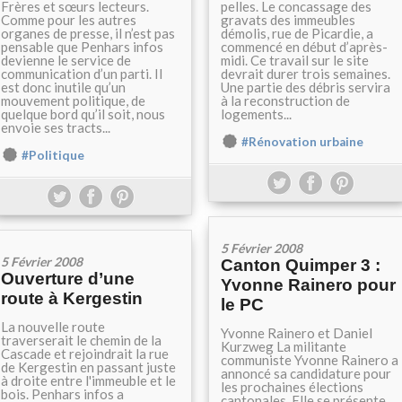
Frères et sœurs lecteurs.
pelles. Le concassage des
Comme pour les autres
gravats des immeubles
organes de presse, il n’est pas
démolis, rue de Picardie, a
pensable que Penhars infos
commencé en début d’après-
devienne le service de
midi. Ce travail sur le site
communication d’un parti. Il
devrait durer trois semaines.
est donc inutile qu’un
Une partie des débris servira
mouvement politique, de
à la reconstruction de
quelque bord qu’il soit, nous
logements...
envoie ses tracts...
#Rénovation urbaine
#Politique
5 Février 2008
5 Février 2008
Canton Quimper 3 :
Ouverture d’une
Yvonne Rainero pour
route à Kergestin
le PC
La nouvelle route
Yvonne Rainero et Daniel
traverserait le chemin de la
Kurzweg La militante
Cascade et rejoindrait la rue
communiste Yvonne Rainero a
de Kergestin en passant juste
annoncé sa candidature pour
à droite entre l'immeuble et le
les prochaines élections
bois. Penhars infos a
cantonales. Elle se présente