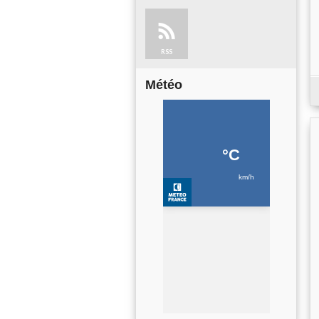
RSS
Météo