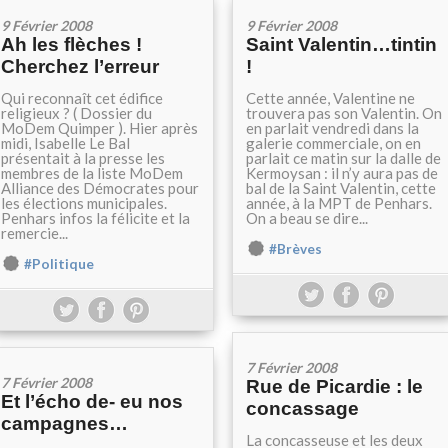
9 Février 2008
9 Février 2008
Ah les flèches !
Saint Valentin…tintin
Cherchez l’erreur
!
Qui reconnaît cet édifice
Cette année, Valentine ne
religieux ? ( Dossier du
trouvera pas son Valentin. On
MoDem Quimper ). Hier après
en parlait vendredi dans la
midi, Isabelle Le Bal
galerie commerciale, on en
présentait à la presse les
parlait ce matin sur la dalle de
membres de la liste MoDem
Kermoysan : il n’y aura pas de
Alliance des Démocrates pour
bal de la Saint Valentin, cette
les élections municipales.
année, à la MPT de Penhars.
Penhars infos la félicite et la
On a beau se dire...
remercie...
#Brèves
#Politique
7 Février 2008
7 Février 2008
Rue de Picardie : le
Et l’écho de- eu nos
concassage
campagnes…
La concasseuse et les deux