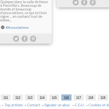
Quimper,dans la salle Artimon
à Penvillers. Beaucoup de
monde et beaucoup
d'associations, ce qui est bon
signe ... en sachant tout de
même...
#Associations
111
112
113
114
115
116
117
118
119
Top articles
Contact
Signaler un abus
C.G.U.
Cookies et d
g