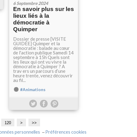
6 Septembre 2024
En savoir plus sur les
lieux liés à la
démocratie à
Quimper
Dossier de presse [VISITE
GUIDÉE] Quimper et la
démocratie : balade au cœur
de l'action publique Samedi 14
septembre à 15h Quels sont
les lieux qui ont vu vivre la
démocratie à Quimper ? A
trav ers un parcours d’une
heure trente, venez découvrir
au fil...
#Animations
120
1
1
1
1
1
1
1
2
3
4
5
6
7
8
9
>
>>
3
4
5
6
7
8
9
0
0
0
0
0
0
0
0
onnées personnelles
Préférences cookies