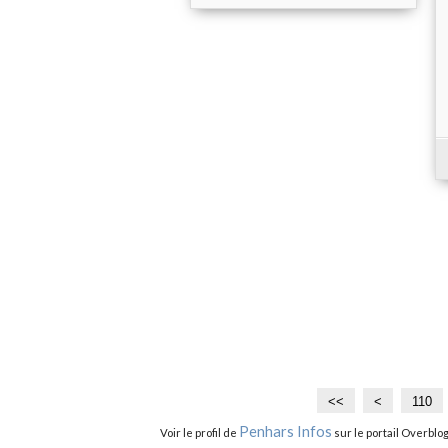
<<
<
1
110
0
Penhars Infos
Voir le profil de
sur le portail Overblo