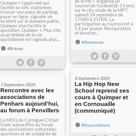
de la MPT organise un
Quimper+ l'appli web qui
tournoi de football [8-13 ans]
facilite la ville, stationner,
sur le city stade de la MPT
trouver une place de parking,
samedi 14 septembre de
payer en ligne, signaler un
17H00 à 21H00. La
incident sur le domaine public,
participation au tournoi est à
Quimper plus facilite le
1 € par joueur. Restauration
quotidien, Quimper + Plus vite
et buvette...
un problème de la vie
quotidienne est signalé, plus...
#Annonces
#Brèves
8 Septembre 2024
La Hip Hop New
7 Septembre 2024
Rencontre avec les
School reprend ses
associations de
cours à Quimper et
Penhars aujourd'hui,
en Cornouaille
au forum à Penvillers
(communiqué)
La MDQ du Corniguel C'était
foule aujourd'hui au forum
#Associations
des associations culturelles,
sportives et de solidarité de