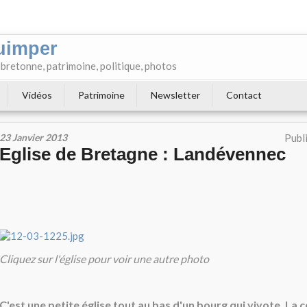
uimper
e bretonne, patrimoine, politique, photos
Vidéos
Patrimoine
Newsletter
Contact
23 Janvier 2013
Publ
Eglise de Bretagne : Landévennec
Cliquez sur l'église pour voir une autre photo
C'est une petite église tout au bas d'un bourg qui vivote. L