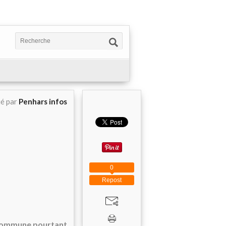
ié par
Penhars infos
0
Repost
a commune pourtant