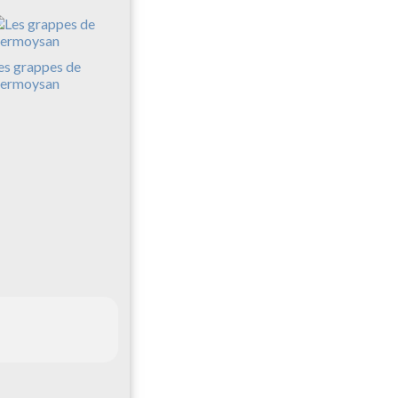
es grappes de
ermoysan