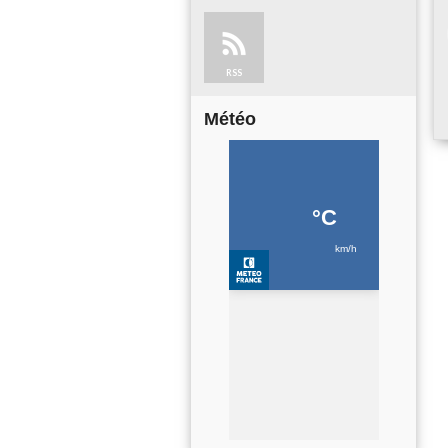
RSS
Météo