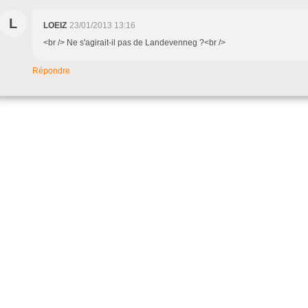
L
LOEIZ
23/01/2013 13:16
<br /> Ne s'agirait-il pas de Landevenneg ?<br />
Répondre