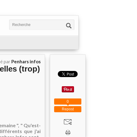
ié par
Penhars infos
lles (trop)
0
Repost
semaine ", " Qu'est-
ifférents que j'ai
Penhars Infos sont-