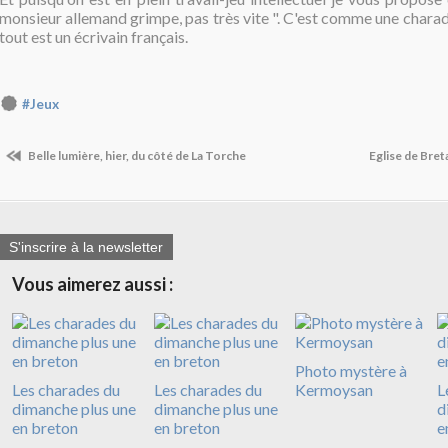
monsieur allemand grimpe, pas très vite ". C'est comme une chara
tout est un écrivain français.
#Jeux
Belle lumière, hier, du côté de La Torche
Eglise de Bre
S'inscrire à la newsletter
Vous aimerez aussi :
Photo mystère à
Les charades du
Les charades du
Kermoysan
L
dimanche plus une
dimanche plus une
d
en breton
en breton
e