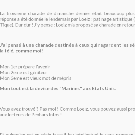
La troisième charade de dimanche dernier était beaucoup plus
réponse a été donnée le lendemain par Loeiz : patinage artistique (
Tique). Dur dur ! J'y pense : Loeiz m'a proposé sa charade en retour
J'ai pensé à une charade destinée à ceux qui regardent les s
la télé, comme moi!
Mon 1er prépare l'avenir
Mon 2eme est géniteur
Mon 3eme est vieux mot de mépris
Mon tout est la devise des "Marines" aux Etats Unis.
Vous avez trouvé ? Pas moi ! Comme Loeiz, vous pouvez aussi pr
aux lecteurs de Penhars Infos !
Et puisqu'on est en plein travail-jeu intellectuel je vous propose