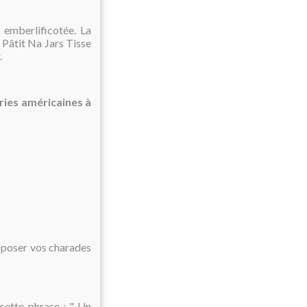
 emberlificotée. La
 Pâtit Na Jars Tisse
.
éries américaines à
oposer vos charades
 cette phrase : " Un