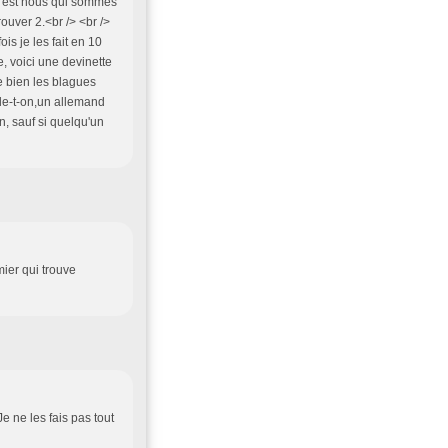
 c'est nous qui sommes
rouver 2.<br /> <br />
s je les fait en 10
e, voici une devinette
me bien les blagues
lle-t-on,un allemand
, sauf si quelqu'un
mier qui trouve
e ne les fais pas tout