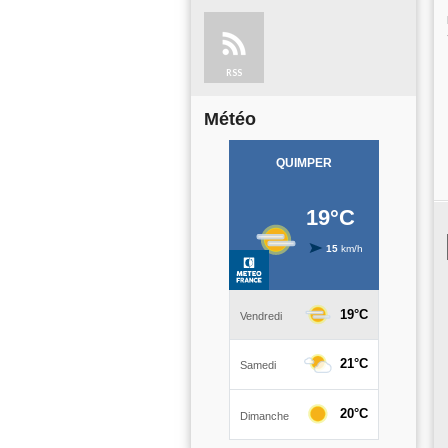
RSS
Météo