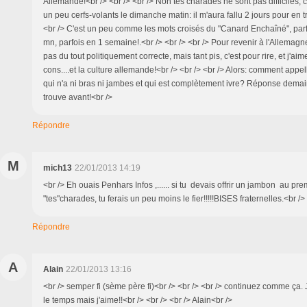
Allemande!<br /> <br /> <br /> Non tes charades ne sont pas difficiles,
un peu cerfs-volants le dimanche matin: il m'aura fallu 2 jours pour en t
<br /> C'est un peu comme les mots croisés du "Canard Enchaîné", parfoi
mn, parfois en 1 semaine!.<br /> <br /> <br /> Pour revenir à l'Allemagn
pas du tout politiquement correcte, mais tant pis, c'est pour rire, et j'ai
cons....et la culture allemande!<br /> <br /> <br /> Alors: comment appe
qui n'a ni bras ni jambes et qui est complètement ivre? Réponse demain
trouve avant!<br />
Répondre
M
mich13
22/01/2013 14:19
<br /> Eh ouais Penhars Infos ,...... si tu devais offrir un jambon au pre
"tes"charades, tu ferais un peu moins le fier!!!!!BISES fraternelles.<br />
Répondre
A
Alain
22/01/2013 13:16
<br /> semper fi (sème père fi)<br /> <br /> <br /> continuez comme ça. J
le temps mais j'aime!!<br /> <br /> <br /> Alain<br />