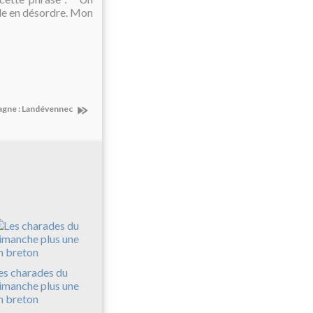
de en désordre. Mon
tagne : Landévennec
es charades du
imanche plus une
n breton