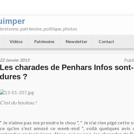
uimper
e bretonne, patrimoine, politique, photos
Vidéos
Patrimoine
Newsletter
Contact
22 Janvier 2013
Publ
Les charades de Penhars Infos sont-e
dures ?
C'est du bouleau !
" Je n'aime pas me prendre le chou ", " Je n'ai rien pigé cette 
ce qu'on s'est amusé ce week-end ", voilà quelques avis d
entendus en trois jours. Alors, oui ou non, les charades de 