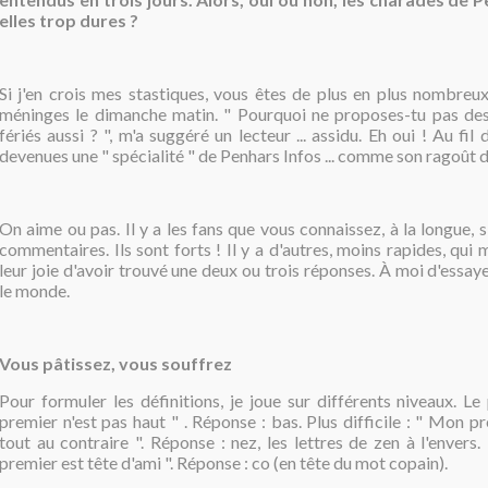
elles trop dures ?
Si j'en crois mes stastiques, vous êtes de plus en plus nombreux
méninges le dimanche matin. " Pourquoi ne proposes-tu pas des
fériés aussi ? ", m'a suggéré un lecteur ... assidu. Eh oui ! Au fil
devenues une " spécialité " de Penhars Infos ... comme son ragoût 
On aime ou pas. Il y a les fans que vous connaissez, à la longue, s
commentaires. Ils sont forts ! Il y a d'autres, moins rapides, qui 
leur joie d'avoir trouvé une deux ou trois réponses. À moi d'essay
le monde.
Vous pâtissez, vous souffrez
Pour formuler les définitions, je joue sur différents niveaux. Le
premier n'est pas haut " . Réponse : bas. Plus difficile : " Mon pr
tout au contraire ". Réponse : nez, les lettres de zen à l'envers
premier est tête d'ami ". Réponse : co (en tête du mot copain).