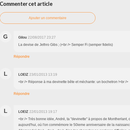
Commenter cet article
Ajouter un commentaire
G
Gilou
22/08/2017 23:27
La devise de Jethro Gibs ;-)<br /> Semper Fi (semper fidelis)
Répondre
L
LOEIZ
23/01/2013 13:19
<br /> Réponse à ma devinette bête et méchante: un bochetron !<br />
Répondre
L
LOEIZ
22/01/2013 19:17
<br /> Très bonne idée, André, ta "devinette" à propos de Montherlant, d
aujourd'hui, où l'on commémore le 50ieme anniversaire de la naissance