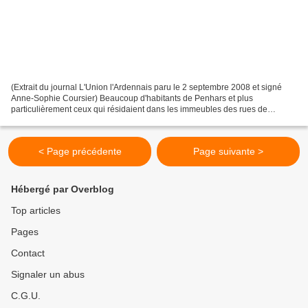
(Extrait du journal L'Union l'Ardennais paru le 2 septembre 2008 et signé
Anne-Sophie Coursier) Beaucoup d'habitants de Penhars et plus
particulièrement ceux qui résidaient dans les immeubles des rues de
Vendée et de Picardie se souviennent de M. Raymond...
< Page précédente
Page suivante >
Hébergé par Overblog
Top articles
Pages
Contact
Signaler un abus
C.G.U.