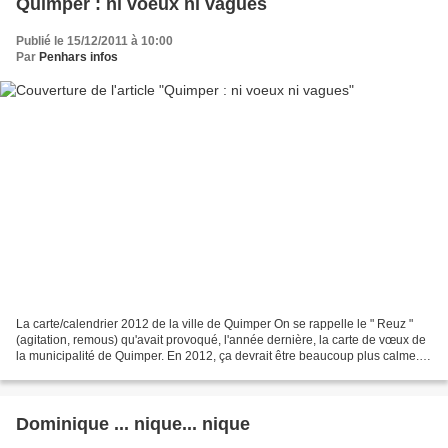
Quimper : ni voeux ni vagues
Publié le 15/12/2011 à 10:00
Par
Penhars infos
La carte/calendrier 2012 de la ville de Quimper On se rappelle le " Reuz "
(agitation, remous) qu'avait provoqué, l'année dernière, la carte de vœux de
la municipalité de Quimper. En 2012, ça devrait être beaucoup plus calme.
Voici la carte que commencent...
Dominique ... nique... nique