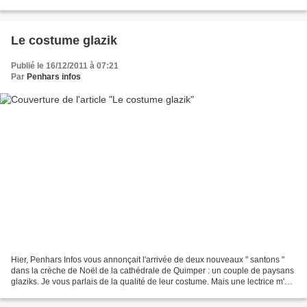
métiers " qui sera pris en compte...
Le costume glazik
Publié le 16/12/2011 à 07:21
Par
Penhars infos
Hier, Penhars Infos vous annonçait l'arrivée de deux nouveaux " santons "
dans la crèche de Noël de la cathédrale de Quimper : un couple de paysans
glaziks. Je vous parlais de la qualité de leur costume. Mais une lectrice m'a
fait savoir qu'on distinguait...