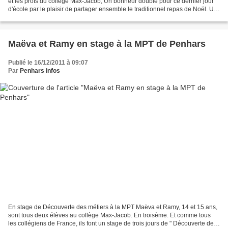
et les profs du collège Max-Jacob, Un bonheur doublé pour ce dernier jour
d'école par le plaisir de partager ensemble le traditionnel repas de Noël. Un
avant-goût des prochains...
Maëva et Ramy en stage à la MPT de Penhars
Publié le 16/12/2011 à 09:07
Par
Penhars infos
En stage de Découverte des métiers à la MPT Maëva et Ramy, 14 et 15 ans,
sont tous deux élèves au collège Max-Jacob. En troisème. Et comme tous
les collégiens de France, ils font un stage de trois jours de " Découverte des