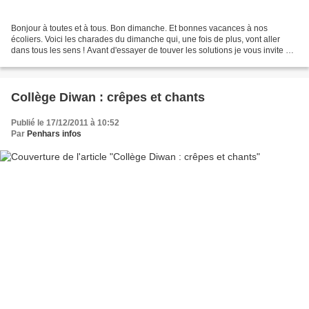
Bonjour à toutes et à tous. Bon dimanche. Et bonnes vacances à nos
écoliers. Voici les charades du dimanche qui, une fois de plus, vont aller
dans tous les sens ! Avant d'essayer de touver les solutions je vous invite à
cliquer sur la photo. Belle, non...
Collège Diwan : crêpes et chants
Publié le 17/12/2011 à 10:52
Par
Penhars infos