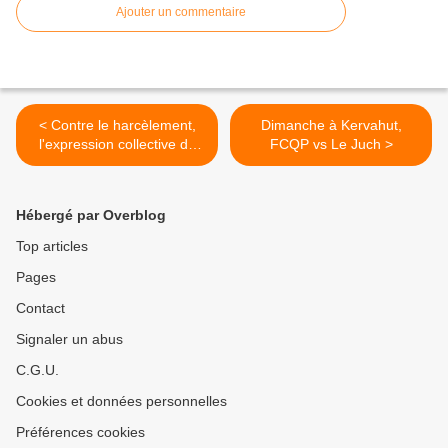
Ajouter un commentaire
< Contre le harcèlement,
Dimanche à Kervahut,
l'expression collective de
FCQP vs Le Juch >
l'école de Kerjestin
Hébergé par Overblog
Top articles
Pages
Contact
Signaler un abus
C.G.U.
Cookies et données personnelles
Préférences cookies