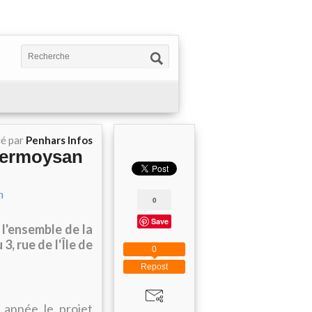
ié par
Penhars Infos
 Kermoysan
0
Save
l'ensemble de la
, rue de l'Île de
0
Repost
 année le projet