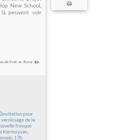
 Hop New School,
 là peuvent voir
iaux de Prat-ar-Rouz