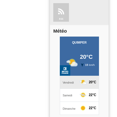
RSS
Météo