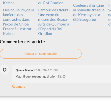
Couleurs d'origine :
I
Des couleurs, de la
L'amour des fleurs -
la nouvelle fresque
v
lumière, des
Une expo du
de Kermoysan a
n
contrastes dans
musée des Beaux-
été inaugurée
d
l'expo de Chloé
Arts de Quimper à
d
Fraser à l'institut
l'Ehpad du Roi
Kelenn
Gradlon
Commenter cet article
Ajouter un commentaire
Q
Quere Marie
24/05/2024 20:38
Magnifique fresque, quel talent !!👍😍
Répondre