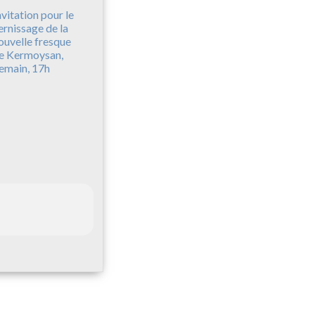
nvitation pour le
ernissage de la
ouvelle fresque
e Kermoysan,
emain, 17h