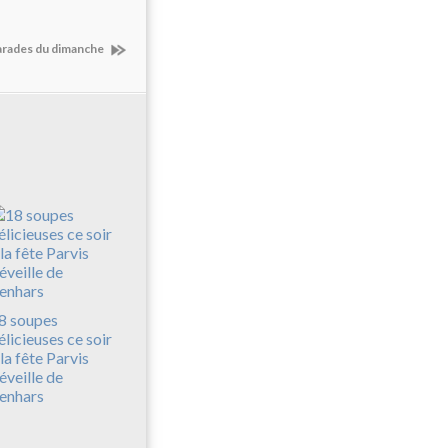
arades du dimanche
8 soupes
élicieuses ce soir
 la fête Parvis
'éveille de
enhars