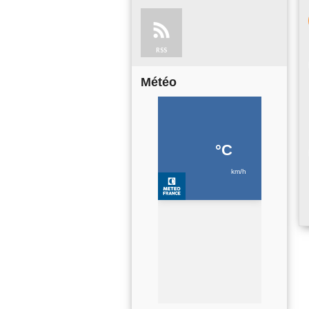
RSS
Météo