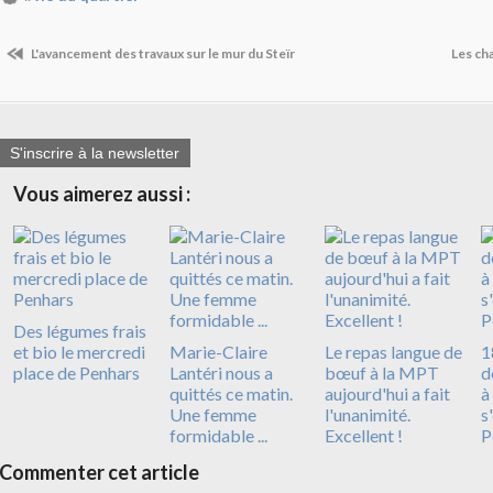
L'avancement des travaux sur le mur du Steïr
Les ch
S'inscrire à la newsletter
Vous aimerez aussi :
Des légumes frais
et bio le mercredi
Marie-Claire
Le repas langue de
1
place de Penhars
Lantéri nous a
bœuf à la MPT
d
quittés ce matin.
aujourd'hui a fait
à
Une femme
l'unanimité.
s
formidable ...
Excellent !
P
Commenter cet article