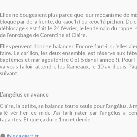
Elles ne bougeaient plus parce que leur mécanisme de mis
bloqué par de la fiente, du kaoc'h ( ou keoc'h) pichon. Du 
déblocage s'est fait le 24 février, le lendemain du rappel
de l'enrobage de Corentine et Claire.
Elles peuvent donc se balancer. Encore faut-il qu'elles aien
faire. Le carillon, les deux ensemble, est réservé aux fête
baptêmes et mariages (entre 0 et 5 dans l'année !). Pour l'
va vous falloir attendre les Rameaux, le 10 avril puis Pâ
suivant.
L’angélus en avance
Claire, la petite, se balance toute seule pour l'angélus, à m
allé vérifier ce midi. J'ai failli rater car l'angélus a
tapantes. Et que ça dure 1mn et demie.
#vie du quartier