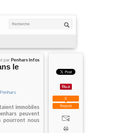
ié par
Penhars Infos
ns le
0
étaient immobiles
Repost
Penhars peuvent
es pourront nous