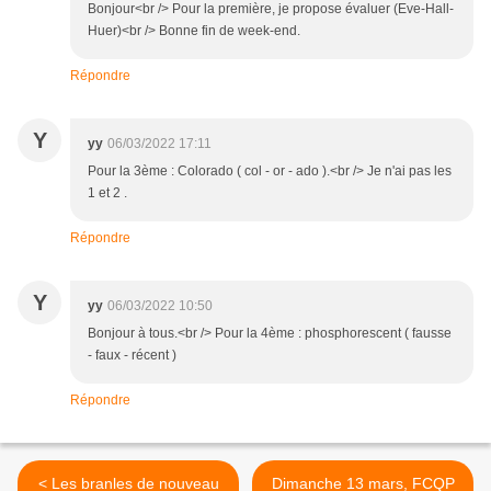
Bonjour<br /> Pour la première, je propose évaluer (Eve-Hall-
Huer)<br /> Bonne fin de week-end.
Répondre
Y
yy
06/03/2022 17:11
Pour la 3ème : Colorado ( col - or - ado ).<br /> Je n'ai pas les
1 et 2 .
Répondre
Y
yy
06/03/2022 10:50
Bonjour à tous.<br /> Pour la 4ème : phosphorescent ( fausse
- faux - récent )
Répondre
< Les branles de nouveau
Dimanche 13 mars, FCQP