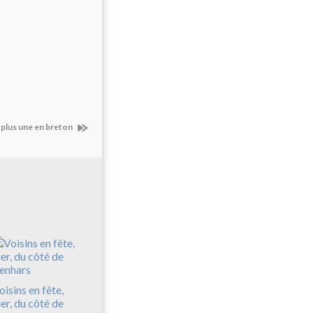
 plus une en breton
oisins en fête,
ier, du côté de