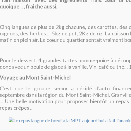
"fait maison" avec des ingrédients frais. Sauf la bo
quoique... , fraîche aussi.
Cinq langues de plus de 2kg chacune, des carottes, des
oignons, des herbes ... 5kg de pdt, 2Kg de riz. La cuisson h
matin en plein air. Le cœur du quartier sentait vraiment bo
Pour le dessert, 4 grandes tartes pomme-poire à découpe
donc avec un boule de glace à la vanille. Vin, café ou thé...
Voyage au Mont Saint-Michel
C'est que le groupe senior a décidé d'auto financ
septembre dans la région du Mont Saint-Michel, Granville,
... Une belle motivation pour proposer bientôt un repas 
repas crêpes ...