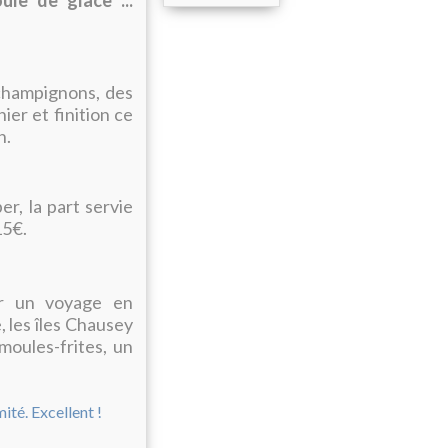
ule de glace ...
 champignons, des
ier et finition ce
n.
r, la part servie
 15€.
er un voyage en
 les îles Chausey
moules-frites, un