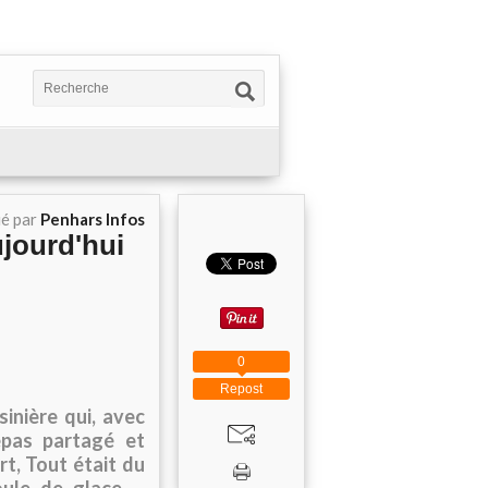
ié par
Penhars Infos
jourd'hui
0
Repost
sinière qui, avec
epas partagé et
t, Tout était du