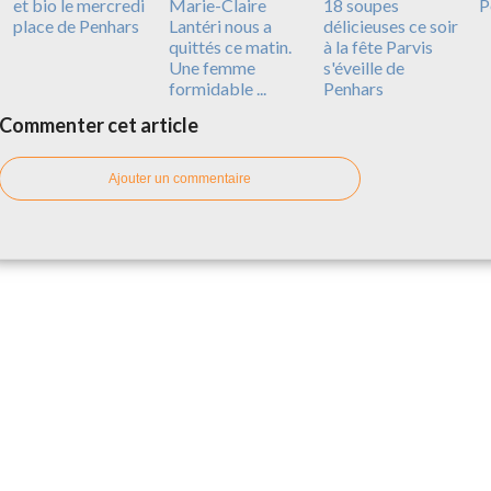
et bio le mercredi
Marie-Claire
18 soupes
P
place de Penhars
Lantéri nous a
délicieuses ce soir
quittés ce matin.
à la fête Parvis
Une femme
s'éveille de
formidable ...
Penhars
Commenter cet article
Ajouter un commentaire