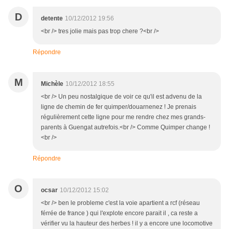
D
detente
10/12/2012 19:56
<br /> tres jolie mais pas trop chere ?<br />
Répondre
M
Michèle
10/12/2012 18:55
<br /> Un peu nostalgique de voir ce qu'il est advenu de la
ligne de chemin de fer quimper/douarnenez ! Je prenais
régulièrement cette ligne pour me rendre chez mes grands-
parents à Guengat autrefois.<br /> Comme Quimper change !
<br />
Répondre
O
ocsar
10/12/2012 15:02
<br /> ben le probleme c'est la voie apartient a rcf (réseau
férrée de france ) qui l'explote encore parait il , ca reste a
vérifier vu la hauteur des herbes ! il y a encore une locomotive