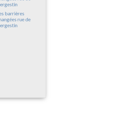
es barrières
hangées rue de
ergestin