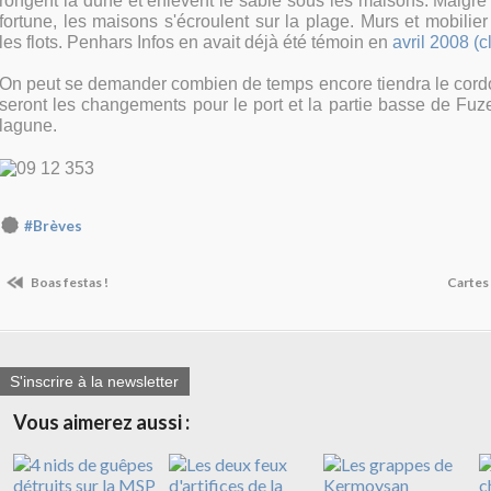
rongent la dune et enlèvent le sable sous les maisons. Malgré
fortune, les maisons s'écroulent sur la plage. Murs et mobilie
les flots. Penhars Infos en avait déjà été témoin en
avril 2008 (cl
On peut se demander combien de temps encore tiendra le cordo
seront les changements pour le port et la partie basse de Fuzet
lagune.
#Brèves
Boas festas !
Cartes
S'inscrire à la newsletter
Vous aimerez aussi :