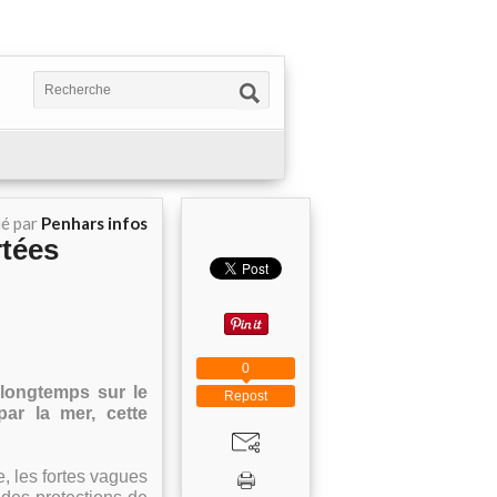
ié par
Penhars infos
rtées
0
 longtemps sur le
Repost
ar la mer, cette
, les fortes vagues