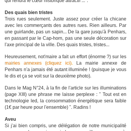
qui rendra le cœur historique attractif ...".
Des quais bien tristes
Trois rues seulement. Juste assez pour créer la chicane
avec les commerçants des autres rues. Rien ailleurs. Par
une guirlande, pas un sapin... De la gare jusqu'à Penhars,
en passant par le Cap-horn, pas une seule décoration sur
l'axe principal de la ville. Des quais tristes, tristes...
Heureusement, not'maire a fait un effort (énorme ?) sur les
mairies annexes (cliquez ici).
La mairie annexe de
Penhars n'a jamais été autant illuminée ! (puisque je vous
le dis et ça se voit sur la deuxième photo).
Dans le Mag N°24, à la fin de l'article sur les illuminations
(page XIII) une phrase me laisse perplexe : " Tout est en
technologie led, la consommation énergétique sera faible
(1€ par heure pour l'ensemble) ". Radins !
Aveu
Si j'ai bien compris, une délégation de notre municipalité