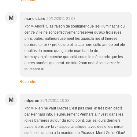
M
marie claire
20/12/2011 21:07
<br /> André tu as raison de souligner que les illuminatins du
centre ville ne sont effectivement réserver qu'aux trois rues
principales,malheureusement les quais,la rue st thérèse
derrière la<br /> préfecture et le cap horn cette année ont été
oubliés du mème que galerie marchande de
kermoysan,n'empèche que celà coute le mème prix que les
autres années que peut_on faire?bon noel à tous et<br />
toutes<br />
Répondre
M
mfperon
20/12/2011 10:38
<br /> Rien ne vaut l'Astre! C'est pas cher! et très bien capté
par Penhars info. Heureusement Penhars a investi dans les
jolies barrières autour du rond point, qui les jours derniers
avaient pris un<br /> aspect artistique avec des effets miroir
sur le sol, un peu à la manière de Picasso- Merci Zef et Glao!