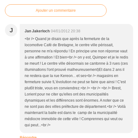
Ajouter un commentaire
J
Jan Jakerloch
04/01/2012 20:38
<br /> Quand je disais que après la fermeture de la
locomotive Café de Bretagne, le centre ville périssait,
personne ne m'a répondu ! En principe une non réponse vaut
à une affirmation ! Et bien<br /> on y est, Quimper et je le redis
se meurt ! Le centre ville désormais se cantonne à 3 rues (ces
illuminations l'ont prouvé malheureusement)Et dans 2 ans il
ne restera que la rue Kereon... et ses<br /> magasins en
fermeture suivie !L'évolution ne peut se faire que ainsi ! C'est
plutôt triste, vous en conviendrez.<br /> <br /> <br /> Brest,
Lorient pour ne citer qu'elles ont des municipalités
dynamiques et les différences sont énormes. A noter que ce
ne sont pas des villes préfecture de département.<br /> Voilà
maintenant la balle est dans le camp de la municipalité
médiocre immobile de cette ville ! Comprennes qui veut ou
qui peut...<br />
Répondre