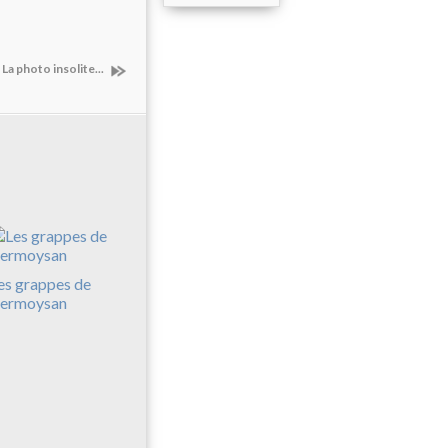
La photo insolite...
es grappes de
ermoysan