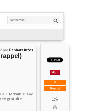
ié par
Penhars infos
rappel)
0
Repost
u au Terrain Blanc
trée gratuite