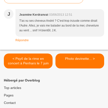
J
Jeannine Kerdranvat
03/06/2013 12:51
T'as vu ses cheveux André ? C'est trop inzuste comme dirait
l'Autre. Allez, je vais me balader au bord de la mer, chevelure
au vent ... snif ! A bientôt. J.K.
Répondre
< Psy4 de la rime en
Photo devinette... >
concert à Penhars le 7 juin
Hébergé par Overblog
Top articles
Pages
Contact