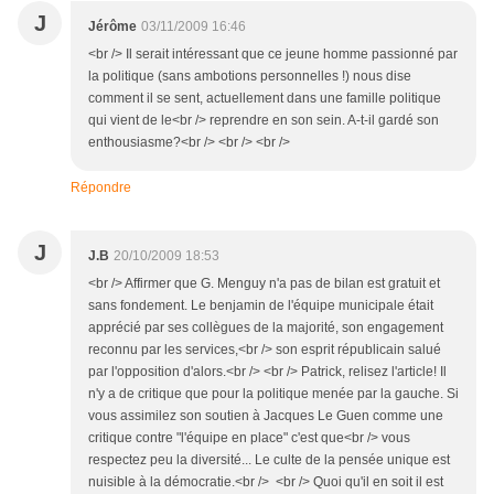
J
Jérôme
03/11/2009 16:46
<br /> Il serait intéressant que ce jeune homme passionné par
la politique (sans ambotions personnelles !) nous dise
comment il se sent, actuellement dans une famille politique
qui vient de le<br /> reprendre en son sein. A-t-il gardé son
enthousiasme?<br /> <br /> <br />
Répondre
J
J.B
20/10/2009 18:53
<br /> Affirmer que G. Menguy n'a pas de bilan est gratuit et
sans fondement. Le benjamin de l'équipe municipale était
apprécié par ses collègues de la majorité, son engagement
reconnu par les services,<br /> son esprit républicain salué
par l'opposition d'alors.<br /> <br /> Patrick, relisez l'article! Il
n'y a de critique que pour la politique menée par la gauche. Si
vous assimilez son soutien à Jacques Le Guen comme une
critique contre "l'équipe en place" c'est que<br /> vous
respectez peu la diversité... Le culte de la pensée unique est
nuisible à la démocratie.<br /> <br /> Quoi qu'il en soit il est