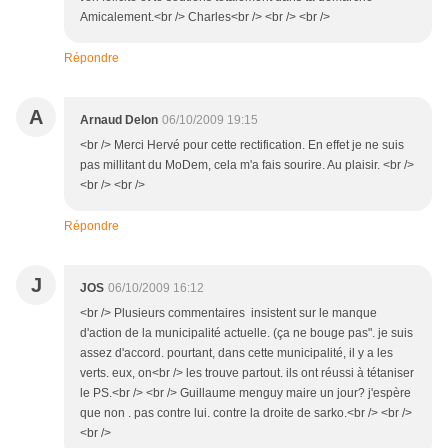
Amicalement.<br /> Charles<br /> <br /> <br />
Répondre
A
Arnaud Delon
06/10/2009 19:15
<br /> Merci Hervé pour cette rectification. En effet je ne suis
pas millitant du MoDem, cela m'a fais sourire. Au plaisir. <br />
<br /> <br />
Répondre
J
JOS
06/10/2009 16:12
<br /> Plusieurs commentaires insistent sur le manque
d'action de la municipalité actuelle. (ça ne bouge pas". je suis
assez d'accord. pourtant, dans cette municipalité, il y a les
verts. eux, on<br /> les trouve partout. ils ont réussi à tétaniser
le PS.<br /> <br /> Guillaume menguy maire un jour? j'espère
que non . pas contre lui. contre la droite de sarko.<br /> <br />
<br />