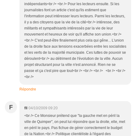
indépendants<br /> <br /> Pour les lecteurs ensuite. Si les
journalistes font un article c'est qu'ils estiment que
l'information peut intéresser leurs lecteurs. Parmi les lecteurs,
il y a des citoyens que la vie de la cité<br /> intéresse, des
militants et sympathisants intéressés par la vie de leur
mouvement et heureux de voir qu'il affiche son union.<br />
<br /> C'est peut-être finalement plus cela qui gêne... L'union
de la droite face aux tensions exacerbées entre les socialistes
et les verts de la majorité municipale. Ces luttes de pouvoir se
déroulent<br /> au détriment de l'évolution de la ville. Aucun
projet structurant pour la ville n'est annoncé. Rien ne se
passe et ça c'est pire que tout<br /> <br /> <br /> <br /> <br />
<br />
Répondre
F
fll
04/10/2009 09:20
<br /> Ce Monsieur prétend que "la gauche met en péril la
ville de Quimper", on peut lui répondre que la droite, elle, met
en péril le pays. Pas fichue de gérer correctement le budget
de la Nation.<br /> Politique clientéliste à l'égard des