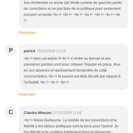
bon d'entendre un jeune (de droite comme de gauche) parler
de convictions et ne pas faire de la politique pour seulement
occuper un poste.<br /> <br /> <br /> <br /> <br /> <br /> <br
/>
Répondre
P
patrick
15/10/2009 12:13
<br /> bien cet article !!!<br /> il rentre au bercail et ses
premières paroles sont pour critiquer l'équipe en place, élue
en son absence et représentant l'ensemble de cette
circonscription.<br /> le pauvre est déjà décalé par rapport à
l'actualité.<br /> <br /> <br />
Répondre
C
Charles Miossec
07/10/2009 11:46
<br /> Bravo Guillaume. La solidité de tes convictions et ta
fidélité à tes idéaux politiques sont ta force pour l'avenir. Je
t'en félicite et te soutiens totalement dans ta démarche -