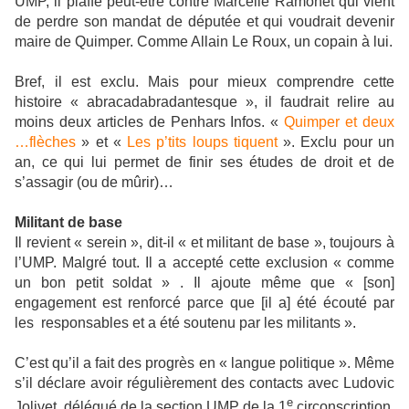
UMP, il piaffe peut-être contre Marcelle Ramonet qui vient
de perdre son mandat de députée et qui voudrait devenir
maire de Quimper. Comme Allain Le Roux, un copain à lui.
Bref, il est exclu. Mais pour mieux comprendre cette
histoire « abracadabradantesque », il faudrait relire au
moins deux articles de Penhars Infos. «
Quimper et deux
…flèches
» et «
Les p’tits loups tiquent
». Exclu pour un
an, ce qui lui permet de finir ses études de droit et de
s’assagir (ou de mûrir)…
Militant de base
Il revient « serein », dit-il « et militant de base », toujours à
l’UMP. Malgré tout. Il a accepté cette exclusion « comme
un bon petit soldat » . Il ajoute même que « [son]
engagement est renforcé parce que [il a] été écouté par
les
responsables et a été soutenu par les militants ».
C’est qu’il a fait des progrès en « langue politique ». Même
s’il déclare avoir régulièrement des contacts avec Ludovic
e
Jolivet, délégué de la section UMP de la 1
circonscription,