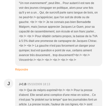
"Un non evennement", peut être... Pour autant il est rare de
voir des jeunes s'engager en politique, alors pour une fois
qu'il y en a un... Qui, de surcroît parle sans langue de bois, on
ne peut<br /> qu'apprécier, que l'on soit de droite ou de
gauche. <br /> <br /> Je ne connais pas bien Bernadette
Malgorn, mais j'avoue apprecier Jacques Le Guen, pour sa
capacité de rassemblement, son écoute et son franc parler...
<br /> <br /> Pour rétablir certains propos, la baisse de la TVA
à 5.5% était une promesse de campagne de Jacques Chirac.
<br /> <br /> La gauche n'est pas forcement un danger pour
quimper, tout est question e point de vue, certains aiment
avancer très doucement... trop doucement?<br /> <br />
Vincent<br /> <br /> <br /> <br /> <br /> <br />
Répondre
J
J-C.B
05/10/2009 18:13
<br /> Que de mépris exprimé!<br /> <br /> Pour la presse
d'abord. Elle serait ainsi complice d'une mise en scène... Ce
n'est pas "le pistolet sur la tempe" que les journalistes font un
article. La presse locale, l'auteur de ces lignes,<br /> sont