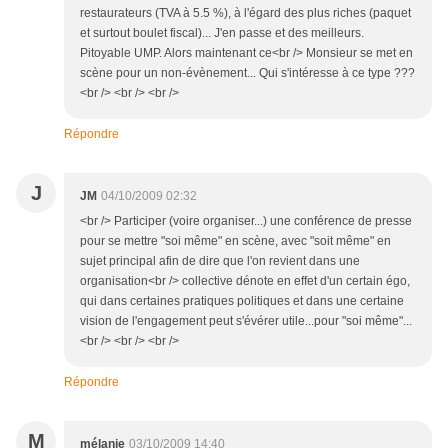
restaurateurs (TVA à 5.5 %), à l'égard des plus riches (paquet
et surtout boulet fiscal)... J'en passe et des meilleurs.
Pitoyable UMP. Alors maintenant ce<br /> Monsieur se met en
scène pour un non-évènement... Qui s'intéresse à ce type ???
<br /> <br /> <br />
Répondre
J
JM
04/10/2009 02:32
<br /> Participer (voire organiser...) une conférence de presse
pour se mettre "soi même" en scène, avec "soit même" en
sujet principal afin de dire que l'on revient dans une
organisation<br /> collective dénote en effet d'un certain égo,
qui dans certaines pratiques politiques et dans une certaine
vision de l'engagement peut s'évérer utile...pour "soi même"...
<br /> <br /> <br />
Répondre
M
mélanie
03/10/2009 14:40