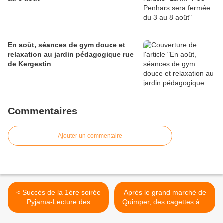
En août, séances de gym douce et
relaxation au jardin pédagogique rue
de Kergestin
Commentaires
Ajouter un commentaire
< Succès de la 1ère soirée
Après le grand marché de
Pyjama-Lecture des
Quimper, des cagettes à la
maternelles de Kermoysan,
disposition des habitants
à Kerjestin
(communiqué) >