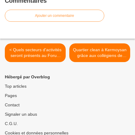
Commentaires
Ajouter un commentaire
< Quels secteurs d'activités
Quartier clean à Kermoysan
seront présents au Forum
grâce aux collégiens de
de l'emploi jeudi 4
Max-Jacob et à la MPT de
décembre à la MPT de
Penhars >
Penhars
Hébergé par Overblog
Top articles
Pages
Contact
Signaler un abus
C.G.U.
Cookies et données personnelles