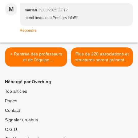
M
marian
29/08/2025 22:12
merci beaucoup Penhars Info!!!!
Répondre
< Rentrée des professeurs
Plus de 220 associations et
et de l'équipe
structures seront présentes
d'encadrement du collège
au forum des associations
Diwan à Penhars
de Quimper le 6 septembre
>
Hébergé par Overblog
Top articles
Pages
Contact
Signaler un abus
C.G.U.