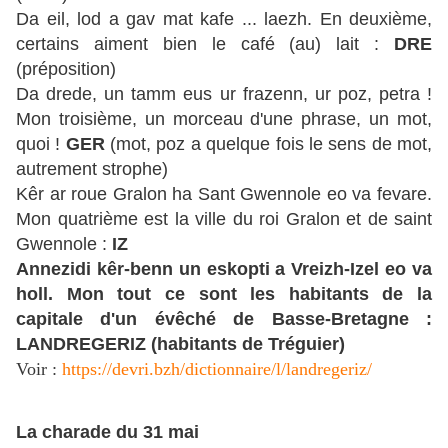
Da eil, lod a gav mat kafe ... laezh. En deuxième,
certains aiment bien le café (au) lait :
DRE
(préposition)
Da drede, un tamm eus ur frazenn, ur poz, petra !
Mon troisième, un morceau d'une phrase, un mot,
quoi !
GER
(mot, poz a quelque fois le sens de mot,
autrement strophe)
Kêr ar roue Gralon ha Sant Gwennole eo va fevare.
Mon quatrième est la ville du roi Gralon et de saint
Gwennole :
IZ
Annezidi kêr-benn un eskopti a Vreizh-Izel eo va
holl. Mon tout ce sont les habitants de la
capitale d'un évêché de Basse-Bretagne :
LANDREGERIZ (habitants de Tréguier)
Voir :
https://devri.bzh/dictionnaire/l/landregeriz/
La charade du 31 mai