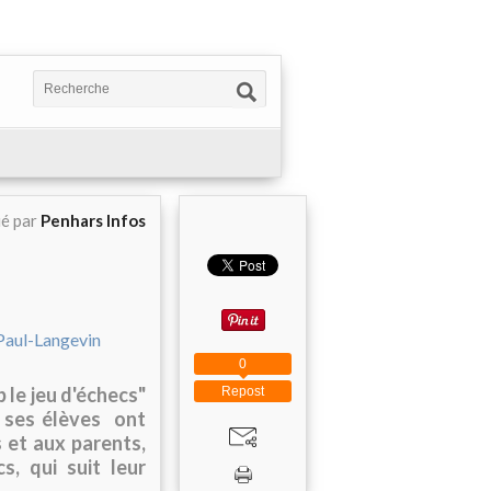
ié par
Penhars Infos
0
le jeu d'échecs"
Repost
i, ses élèves ont
 et aux parents,
s, qui suit leur