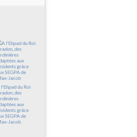
l
e
t
e
m
p
s
s
c
o
l
a
i
r
 l'Ehpad du Roi
e
radon, des
,
ardinières
p
daptées aux
e
ésidents grâce
ux SEGPA de
n
ax-Jacob
d
a
n