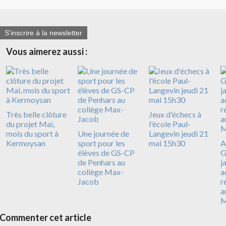
S'inscrire à la newsletter
Vous aimerez aussi :
Très belle clôture
Jeux d'échecs à
du projet Mai,
l'école Paul-
mois du sport à
Une journée de
Langevin jeudi 21
Kermoysan
sport pour les
mai 15h30
A
élèves de GS-CP
G
de Penhars au
j
collège Max-
a
Jacob
r
a
M
Commenter cet article