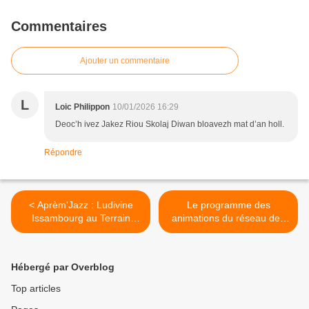
Commentaires
Ajouter un commentaire
L
Loic Philippon
10/01/2026 16:29
Deoc’h ivez Jakez Riou Skolaj Diwan bloavezh mat d’an holl.
Répondre
< Aprèm'Jazz : Ludivine
Le programme des
Issambourg au Terrain
animations du réseau des
Blanc dimanche 11 janvier
médiathèques de QBO,
17h (rappel)
janvier-mars 2026 >
Hébergé par Overblog
Top articles